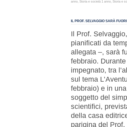
anno
,
Storia e società 1 anno
,
Storia e s
IL PROF. SELVAGGIO SARÀ FUORI
Il Prof. Selvaggio
pianificati da te
allegata –, sarà 
febbraio. Durante 
impegnato, tra l’a
sul tema L’Aventu
febbraio) e in una 
soggetto del simp
scientifici, previ
della casa editric
parigina del Prof.