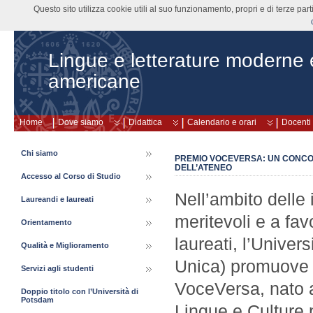
Questo sito utilizza cookie utili al suo funzionamento, propri e di terze pa
Lingue e letterature moderne
americane
Home
Dove siamo
Didattica
Calendario e orari
Docenti
Chi siamo
PREMIO VOCEVERSA: UN CONCOR
DELL’ATENEO
Accesso al Corso di Studio
Nell’ambito delle 
Laureandi e laureati
meritevoli e a fav
Orientamento
laureati, l’Univers
Qualità e Miglioramento
Unica) promuove l
Servizi agli studenti
VoceVersa, nato al
Doppio titolo con l’Università di
Potsdam
Lingue e Culture 