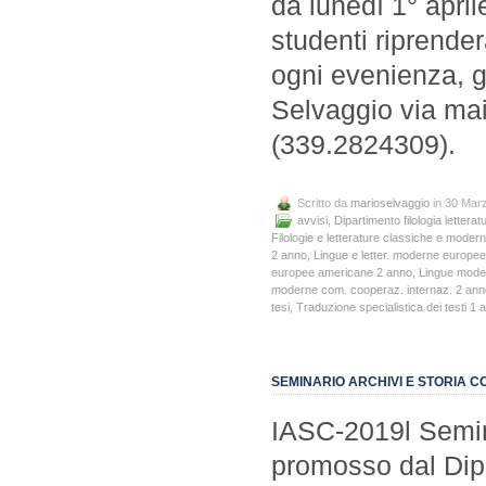
da lunedì 1° april
studenti riprende
ogni evenienza, gl
Selvaggio via mai
(339.2824309).
Scritto da
marioselvaggio
in 30 Mar
avvisi
,
Dipartimento filologia letteratu
Filologie e letterature classiche e moder
2 anno
,
Lingue e letter. moderne europe
europee americane 2 anno
,
Lingue mode
moderne com. cooperaz. internaz. 2 ann
tesi
,
Traduzione specialistica dei testi 1 
SEMINARIO ARCHIVI E STORIA 
IASC-2019l Semin
promosso dal Dipa