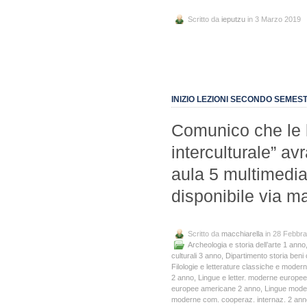
Scritto da
ieputzu
in 3 Marzo 2019
INIZIO LEZIONI SECONDO SEMES
Comunico che le 
interculturale” av
aula 5 multimedia
disponibile via m
Scritto da
macchiarella
in 28 Febbra
Archeologia e storia dell’arte 1 anno
culturali 3 anno
,
Dipartimento storia beni cu
Filologie e letterature classiche e moder
2 anno
,
Lingue e letter. moderne europe
europee americane 2 anno
,
Lingue mode
moderne com. cooperaz. internaz. 2 ann