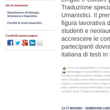
Traduzione special
Siti di riferimento
Dipartimento di filologia,
Umanistici. Il pre
letteratura e linguistica
figura lavorativa 
Facoltà di studi umanistici
studenti e neolau
Condividi questa pagina
accrescere le com
partecipanti dovr
italiana di testi 
Scritto da
andreadettori
in 14 Giugn
Archeologia e storia dell’arte 2 anno
Facoltà di studi umanistici
,
Filologie e le
anno
,
Filosofia e teorie della comunicazio
Lingue e comunicazione 3 anno
,
Lingue e
letter. moderne europee americane 2 an
società 2 anno
,
Traduzione specialistica 
13-17 MAGGIO – SEMINARIO LABO