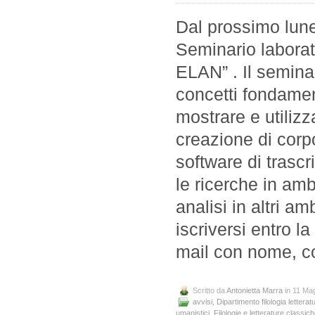
Dal prossimo lune
Seminario laborato
ELAN” . Il seminar
concetti fondament
mostrare e utilizz
creazione di corpo
software di trasc
le ricerche in amb
analisi in altri am
iscriversi entro l
mail con nome, c
Scritto da
Antonietta Marra
in 11 Ma
avvisi
,
Dipartimento filologia letteratu
umanistici
,
Filologie e letterature classi