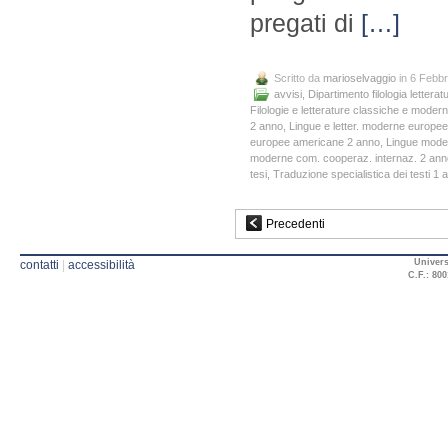
pregati di
[…]
Scritto da
marioselvaggio
in 6 Febbr
avvisi
,
Dipartimento filologia letteratu
Filologie e letterature classiche e moder
2 anno
,
Lingue e letter. moderne europe
europee americane 2 anno
,
Lingue mode
moderne com. cooperaz. internaz. 2 ann
tesi
,
Traduzione specialistica dei testi 1 
Precedenti
Univers
contatti
|
accessibilità
C.F.: 800