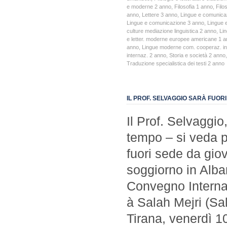
e moderne 2 anno
,
Filosofia 1 anno
,
Filo
anno
,
Lettere 3 anno
,
Lingue e comunica
Lingue e comunicazione 3 anno
,
Lingue e
culture mediazione linguistica 2 anno
,
Lin
e letter. moderne europee americane 1 
anno
,
Lingue moderne com. cooperaz. in
internaz. 2 anno
,
Storia e società 2 anno
Traduzione specialistica dei testi 2 anno
IL PROF. SELVAGGIO SARÀ FUORI
Il Prof. Selvaggio
tempo – si veda p
fuori sede da gio
soggiorno in Alban
Convegno Interna
à Salah Mejri (Sa
Tirana, venerdì 1