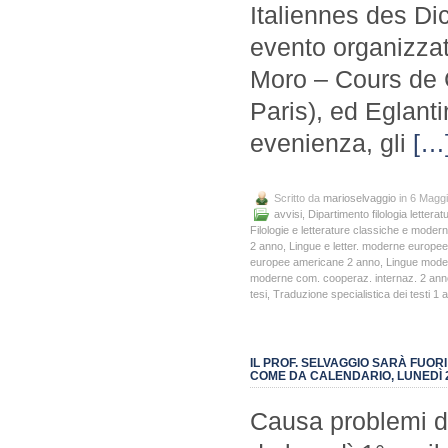
Italiennes des Di
evento organizzat
Moro – Cours de C
Paris), ed Eglanti
evenienza, gli
[…
Scritto da
marioselvaggio
in 6 Magg
avvisi
,
Dipartimento filologia letteratu
Filologie e letterature classiche e moder
2 anno
,
Lingue e letter. moderne europe
europee americane 2 anno
,
Lingue mode
moderne com. cooperaz. internaz. 2 ann
tesi
,
Traduzione specialistica dei testi 1 
IL PROF. SELVAGGIO SARÀ FUORI
COME DA CALENDARIO, LUNEDÌ 2
Causa problemi di 