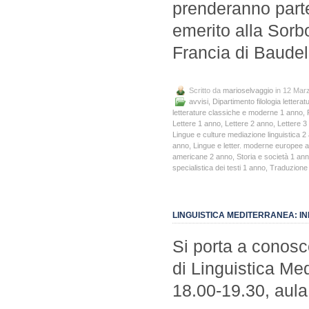
prenderanno parte,
emerito alla Sorbo
Francia di Baudel
Scritto da
marioselvaggio
in 12 Mar
avvisi
,
Dipartimento filologia letteratu
letterature classiche e moderne 1 anno
,
Lettere 1 anno
,
Lettere 2 anno
,
Lettere 3
Lingue e culture mediazione linguistica 2
anno
,
Lingue e letter. moderne europee 
americane 2 anno
,
Storia e società 1 an
specialistica dei testi 1 anno
,
Traduzione s
LINGUISTICA MEDITERRANEA: INI
Si porta a conosce
di Linguistica Me
18.00-19.30, aul