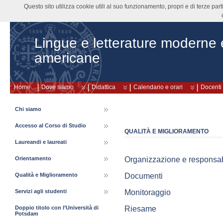
Questo sito utilizza cookie utili al suo funzionamento, propri e di terze pa
Lingue e letterature moderne
americane
Home
Dove siamo
Didattica
Calendario e orari
Docenti
Chi siamo
Accesso al Corso di Studio
QUALITÀ E MIGLIORAMENTO
Laureandi e laureati
Organizzazione e responsabil
Orientamento
Documenti
Qualità e Miglioramento
Monitoraggio
Servizi agli studenti
Riesame
Doppio titolo con l’Università di
Potsdam