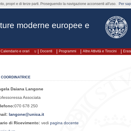
nto, propri e di terze parti. Proseguendo la navigazione acconsenti all'uso.
Per sape
rature moderne europee e
Calendario e orari
Docenti
Programmi
Altre Attività e Tirocini
Era
 COORDINATRICE
gela Daiana Langone
ofessoressa Associata
lefono:
070 678 250
ail:
langone@unica.it
ario di Ricevimento:
vedi
pagina docente