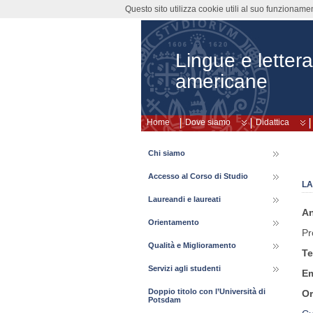
Questo sito utilizza cookie utili al suo funzioname
Lingue e lette
americane
Home
Dove siamo
Didattica
Chi siamo
Accesso al Corso di Studio
LA
Laureandi e laureati
An
Orientamento
Pr
Qualità e Miglioramento
Te
Servizi agli studenti
Em
Doppio titolo con l’Università di
Or
Potsdam