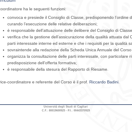
rriculum
 coordinatore ha le seguenti funzioni:
convoca e presiede il Consiglio di Classe, predisponendo l’ordine d
curando l’esecuzione delle relative deliberazioni;
è responsabile dell’attuazione delle delibere del Consiglio di Classe
verifica che la gestione dell’assicurazione della qualità attuata da
parti interessate interne ed esterne e che i requisiti per la qualità s
sovraintende alla redazione della Scheda Unica Annuale del Corso
organizza la consultazione delle parti interessate, con particolare ri
predisposizione dell’offerta formativa;
è responsabile della stesura del Rapporto di Riesame.
 vice-coordinatore e referente del Corso è il prof.
Riccardo Badini
.
Università degli Studi di Cagliari
C.F.: 80019600925 - P.I.: 00443370929