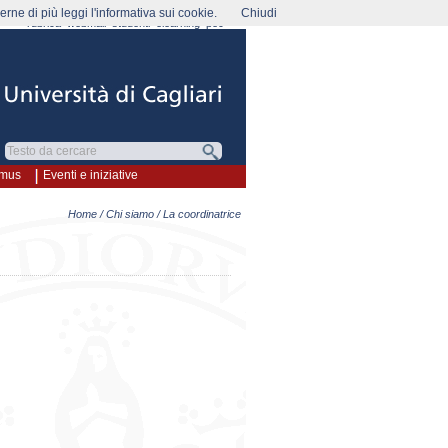
rne di più leggi l'informativa sui cookie.
Chiudi
rubrica
webmail
studenti
elearning
pec
smus
Eventi e iniziative
Home
/
Chi siamo
/ La coordinatrice