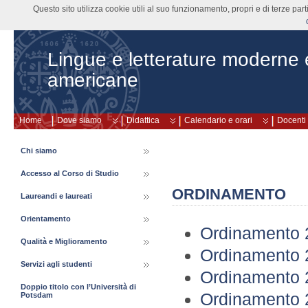
Questo sito utilizza cookie utili al suo funzionamento, propri e di terze pa
Lingue e letterature moderne
americane
Home
Dove siamo
Didattica
Calendario e orari
Docenti
Chi siamo
Accesso al Corso di Studio
ORDINAMENTO
Laureandi e laureati
Orientamento
Ordinamento 2
Qualità e Miglioramento
Ordinamento 2
Servizi agli studenti
Ordinamento 2
Doppio titolo con l’Università di
Ordinamento 2
Potsdam