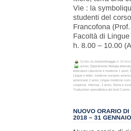
Vie : la symboliqu
studenti del corso
Francofona (Prof.
Facoltà di Lingue 
h. 8.00 – 10.00 (
Scritto da
marioselvaggio
in 16 Nov
avvisi
,
Dipartimento filologia letteratu
letterature classiche e moderne 1 anno
,
Lingue e letter. moderne europee ameri
americane 2 anno
,
Lingue moderne com. 
cooperaz. internaz. 2 anno
,
Storia e soc
Traduzione specialistica dei testi 2 anno
NUOVO ORARIO DI 
2018 – 31 GENNAIO