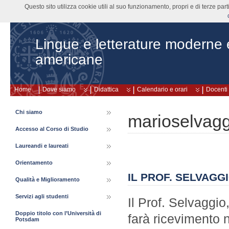
Questo sito utilizza cookie utili al suo funzionamento, propri e di terze pa
Lingue e letterature moderne
americane
Home
Dove siamo
Didattica
Calendario e orari
Docenti
Chi siamo
marioselvagg
Accesso al Corso di Studio
Laureandi e laureati
Orientamento
IL PROF. SELVAGG
Qualità e Miglioramento
Servizi agli studenti
Il Prof. Selvaggi
Doppio titolo con l’Università di
farà ricevimento n
Potsdam