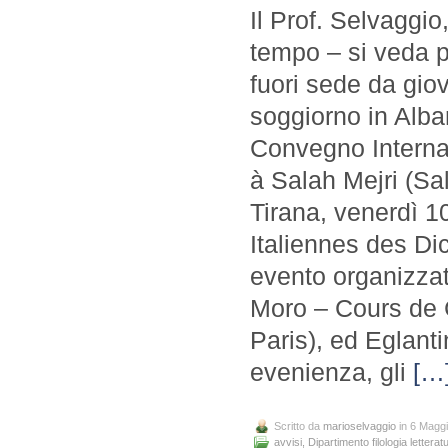
Il Prof. Selvaggio
tempo – si veda p
fuori sede da gio
soggiorno in Alban
Convegno Interna
à Salah Mejri (Sa
Tirana, venerdì 1
Italiennes des Di
evento organizzat
Moro – Cours de C
Paris), ed Eglanti
evenienza, gli
[…
Scritto da
marioselvaggio
in 6 Magg
avvisi
,
Dipartimento filologia letteratu