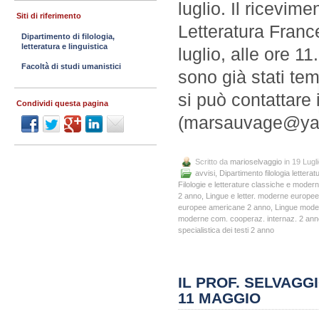
luglio. Il ricevim
Siti di riferimento
Letteratura Franc
Dipartimento di filologia,
letteratura e linguistica
luglio, alle ore 11
Facoltà di studi umanistici
sono già stati te
si può contattare 
Condividi questa pagina
(marsauvage@yaho
Scritto da
marioselvaggio
in 19 Lugl
avvisi
,
Dipartimento filologia letteratu
Filologie e letterature classiche e moder
2 anno
,
Lingue e letter. moderne europe
europee americane 2 anno
,
Lingue mode
moderne com. cooperaz. internaz. 2 ann
specialistica dei testi 2 anno
IL PROF. SELVAGG
11 MAGGIO