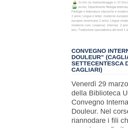
Scritto da
marioselvaggio
in 30 Mar
avvisi
,
Dipartimento filologia letteratu
Filologie e letterature classiche e moder
2 anno
,
Lingue e letter. moderne europe
europee americane 2 anno
,
Lingue mode
moderne com. cooperaz. internaz. 2 ann
tesi
,
Traduzione specialistica dei testi 1 
CONVEGNO INTERN
DOULEUR” (CAGLIA
SETTECENTESCA D
CAGLIARI)
Venerdì 29 marzo,
della Biblioteca Un
Convegno Interna
Douleur. Nel cors
riannodare i fili 