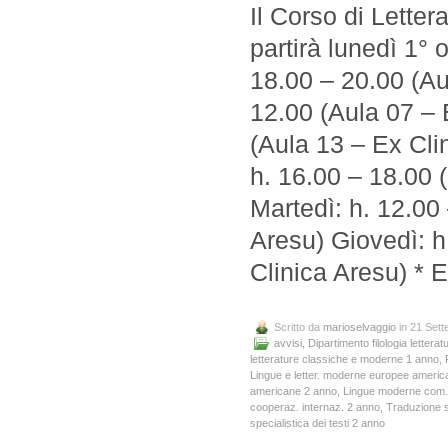
Il Corso di Lette
partirà lunedì 1° 
18.00 – 20.00 (Au
12.00 (Aula 07 – 
(Aula 13 – Ex Clin
h. 16.00 – 18.00 
Martedì: h. 12.00
Aresu) Giovedì: h
Clinica Aresu) * 
Scritto da
marioselvaggio
in 21 Set
avvisi
,
Dipartimento filologia letteratu
letterature classiche e moderne 1 anno
,
Lingue e letter. moderne europee ameri
americane 2 anno
,
Lingue moderne com. 
cooperaz. internaz. 2 anno
,
Traduzione sp
specialistica dei testi 2 anno