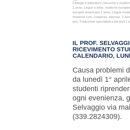
Filologie e letterature classiche e moder
2 anno
,
Lingue e letter. moderne europe
europee americane 2 anno
,
Lingue mode
moderne com. cooperaz. internaz. 2 ann
tesi
,
Traduzione specialistica dei testi 1 
IL PROF. SELVAGGI
RICEVIMENTO STUD
CALENDARIO, LUNE
Causa problemi di 
da lunedì 1° april
studenti riprende
ogni evenienza, gl
Selvaggio via mai
(339.2824309).