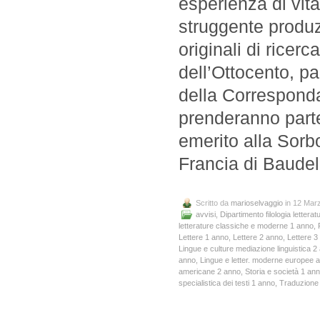
esperienza di vit
struggente produz
originali di ricer
dell’Ottocento, p
della Corresponda
prenderanno parte,
emerito alla Sorbo
Francia di Baudel
Scritto da
marioselvaggio
in 12 Mar
avvisi
,
Dipartimento filologia letteratu
letterature classiche e moderne 1 anno
,
Lettere 1 anno
,
Lettere 2 anno
,
Lettere 3
Lingue e culture mediazione linguistica 2
anno
,
Lingue e letter. moderne europee 
americane 2 anno
,
Storia e società 1 an
specialistica dei testi 1 anno
,
Traduzione s