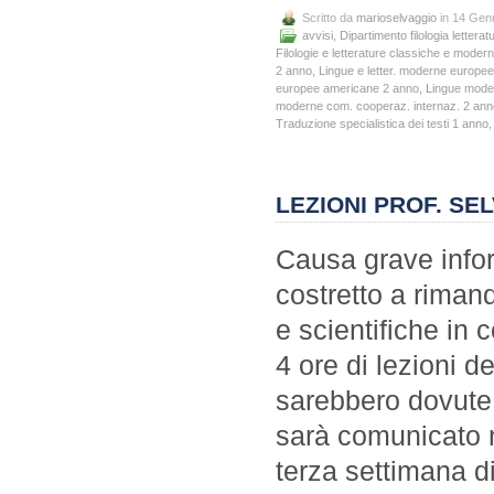
Scritto da
marioselvaggio
in 14 Gen
avvisi
,
Dipartimento filologia letteratu
Filologie e letterature classiche e moder
2 anno
,
Lingue e letter. moderne europe
europee americane 2 anno
,
Lingue mode
moderne com. cooperaz. internaz. 2 ann
Traduzione specialistica dei testi 1 anno
LEZIONI PROF. SE
Causa grave infort
costretto a rimand
e scientifiche in 
4 ore di lezioni d
sarebbero dovute 
sarà comunicato n
terza settimana d