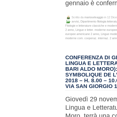
gennaio è confer
Scritto da
marioselvaggio
in 12 Dic
avvisi
,
Dipartimento filologia letteratu
Filologie e letterature classiche e moder
2 anno
,
Lingue e letter. moderne europe
europee americane 2 anno
,
Lingue mode
moderne com. cooperaz. internaz. 2 ann
CONFERENZA DI G
LINGUA E LETTER
BARI ALDO MORO): 
SYMBOLIQUE DE L’
2018 – H. 8.00 – 1
VIA SAN GIORGIO 1
Giovedì 29 novemb
Lingua e Letterat
Moro, terrà una co