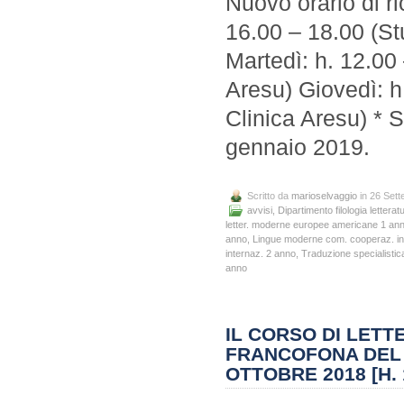
Nuovo orario di r
16.00 – 18.00 (St
Martedì: h. 12.00
Aresu) Giovedì: h
Clinica Aresu) * S
gennaio 2019.
Scritto da
marioselvaggio
in 26 Set
avvisi
,
Dipartimento filologia letteratu
letter. moderne europee americane 1 an
anno
,
Lingue moderne com. cooperaz. in
internaz. 2 anno
,
Traduzione specialistica
anno
IL CORSO DI LET
FRANCOFONA DEL 
OTTOBRE 2018 [H. 