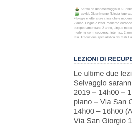
Scritto da
marioselvaggio
in 6 Febbr
avvisi
,
Dipartimento filologia letteratu
Filologie e letterature classiche e moder
2 anno
,
Lingue e letter. moderne europe
europee americane 2 anno
,
Lingue mode
moderne com. cooperaz. internaz. 2 ann
tesi
,
Traduzione specialistica dei testi 1 
LEZIONI DI RECUP
Le ultime due lezi
Selvaggio saranno
2019 – 14h00 – 1
piano – Via San 
14h00 – 16h00 (A
Via San Giorgio 