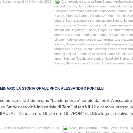
Scritto da
natoli
in 9 Gennaio 2019
Archeologia e storia dell’arte 1 anno
,
Archeologia e
culturali 1 anno
,
Beni culturali 2 anno
,
Beni culturali 3 
Filologie e letterature classiche e moderne 1 anno
,
Filo
2 anno
,
Filosofia 1 anno
,
Filosofia 2 anno
,
Filosofia 3 a
Lettere 3 anno
,
Lingue e comunicazione 1 anno
,
Lingu
comunicazione 3 anno
,
Lingue e culture mediazione lin
mediazione linguistica 2 anno
,
Lingue e culture mediazi
moderne europee americane 1 anno
,
Lingue e letter.
Lingue moderne com. cooperaz. internaz. 1 anno
,
Ling
2 anno
,
Scienze dell’educazione e della formazione 1 
formazione 2 anno
,
Scienze dell’educazione e della fo
comunicazione 1 anno
,
Scienze della comunicazione 
anno
,
Scienze filosofiche e storico-filosofiche 1 anno
,
S
2 anno
,
Storia e società 1 anno
,
Storia e società 2 ann
MINARIO LA STORIA ORALE PROF. ALESSANDRO PORTELLI
 comunica che il Seminario “La storia orale” tenuto dal prof. Alessandro P
se Study della città industriale di Terni” si terrà il 12 dicembre presso l
ll’AULA n. 15 dalle ore 16 alle ore 19. 7PORTELLISi allega la relativa l
Scritto da
mldifelice
in 5 Dicembre 2018
avvisi
,
Beni culturali 1 anno
,
Beni culturali 2 
Filosofia 2 anno
,
Filosofia 3 anno
,
Lettere 1 anno
,