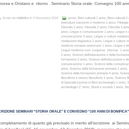
borea e Oristano e ritorno . Seminario Storia orale- Convegno 100 anni
Scritto da
mldifelice
in 3 Novembre 2018
avvisi
,
Beni culturali 1 anno
,
Beni culturali 2
letterature classiche e moderne 1 anno
,
Filologi
Filosofia 1 anno
,
Filosofia 2 anno
,
Filosofia 3 ann
anno
,
Lingue e comunicazione 1 anno
,
Lingue e
comunicazione 3 anno
,
Lingue e culture mediazio
mediazione linguistica 2 anno
,
Lingue e culture m
moderne europee americane 1 anno
,
Lingue e l
Lingue moderne com. cooperaz. internaz. 1 ann
2 anno
,
Scienze dell’educazione e della formazi
formazione 2 anno
,
Scienze dell’educazione e de
comunicazione 1 anno
,
Scienze della comunicaz
anno
,
Scienze della formazione primaria 1 anno
,
Scienze della formazione primaria 4 anno
,
Scienz
filosofiche e storico-filosofiche 1 anno
,
Scienze fi
di Specializzazione in Beni archeologici 1 anno
,
S
archeologici 2° anno
,
Storia e società 1 anno
,
Sto
CRIZIONE SEMINARI “STORIA ORALE” E CONVEGNO “100 ANNI DI BONIFICA”
completamento di quanto già precisato in merito all’iscrizione ai Semin