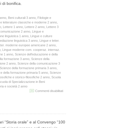
 di bonifica.
bonifica”
 anno
,
Beni culturali 3 anno
,
Filologie e
e e letterature classiche e moderne 2 anno
,
o
,
Lettere 1 anno
,
Lettere 2 anno
,
Lettere 3
 comunicazione 2 anno
,
Lingue e
ne linguistica 1 anno
,
Lingue e culture
ediazione linguistica 3 anno
,
Lingue e letter.
etter. moderne europee americane 2 anno
,
o
,
Lingue moderne com. cooperaz. internaz.
one 1 anno
,
Scienze dell’educazione e della
lla formazione 3 anno
,
Scienze della
ione 2 anno
,
Scienze della comunicazione 3
Scienze della formazione primaria 3 anno
,
e della formazione primaria 5 anno
,
Scienze
losofiche e storico-filosofiche 2 anno
,
Scuola
cuola di Specializzazione in Beni
ria e società 2 anno
su
Commenti disabilitati
SEMINARI
“STORIA
ORALE”
CONVEGNO
“100
ANNI
ari “Storia orale” e al Convengo “100
DI
BONIFICA”