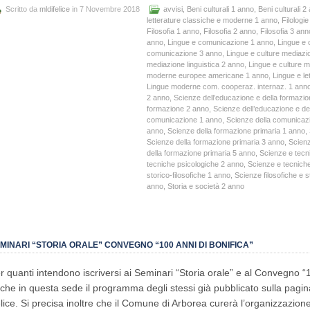
Scritto da
mldifelice
in 7 Novembre 2018
avvisi
,
Beni culturali 1 anno
,
Beni culturali 2
letterature classiche e moderne 1 anno
,
Filologi
Filosofia 1 anno
,
Filosofia 2 anno
,
Filosofia 3 ann
anno
,
Lingue e comunicazione 1 anno
,
Lingue e
comunicazione 3 anno
,
Lingue e culture mediazio
mediazione linguistica 2 anno
,
Lingue e culture m
moderne europee americane 1 anno
,
Lingue e l
Lingue moderne com. cooperaz. internaz. 1 ann
2 anno
,
Scienze dell’educazione e della formazi
formazione 2 anno
,
Scienze dell’educazione e de
comunicazione 1 anno
,
Scienze della comunicaz
anno
,
Scienze della formazione primaria 1 anno
,
Scienze della formazione primaria 3 anno
,
Scienz
della formazione primaria 5 anno
,
Scienze e tecn
tecniche psicologiche 2 anno
,
Scienze e tecnich
storico-filosofiche 1 anno
,
Scienze filosofiche e s
anno
,
Storia e società 2 anno
MINARI “STORIA ORALE” CONVEGNO “100 ANNI DI BONIFICA”
r quanti intendono iscriversi ai Seminari “Storia orale” e al Convegno “1
che in questa sede il programma degli stessi già pubblicato sulla pagin
lice. Si precisa inoltre che il Comune di Arborea curerà l’organizzazione