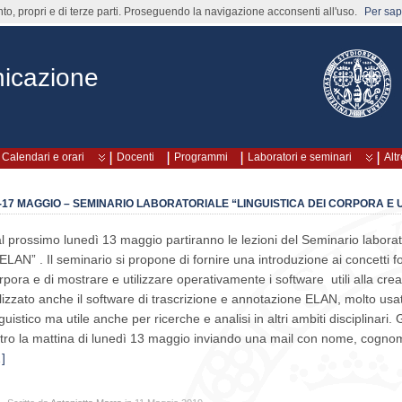
nto, propri e di terze parti. Proseguendo la navigazione acconsenti all'uso.
Per sape
icazione
Calendari e orari
Docenti
Programmi
Laboratori e seminari
Altr
-17 MAGGIO – SEMINARIO LABORATORIALE “LINGUISTICA DEI CORPORA E U
l prossimo lunedì 13 maggio partiranno le lezioni del Seminario laborat
 ELAN” . Il seminario si propone di fornire una introduzione ai concetti f
rpora e di mostrare e utilizzare operativamente i software utili alla crea
ilizzato anche il software di trascrizione e annotazione ELAN, molto usat
nguistico ma utile anche per ricerche e analisi in altri ambiti disciplinari. 
tro la mattina di lunedì 13 maggio inviando una mail con nome, cognom
]