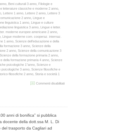
 anno
,
Beni culturali 3 anno
,
Filologie e
e e letterature classiche e moderne 2 anno
,
o
,
Lettere 1 anno
,
Lettere 2 anno
,
Lettere 3
 comunicazione 2 anno
,
Lingue e
ne linguistica 1 anno
,
Lingue e culture
ediazione linguistica 3 anno
,
Lingue e letter.
etter. moderne europee americane 2 anno
,
o
,
Lingue moderne com. cooperaz. internaz.
one 1 anno
,
Scienze dell’educazione e della
lla formazione 3 anno
,
Scienze della
ione 2 anno
,
Scienze della comunicazione 3
Scienze della formazione primaria 2 anno
,
e della formazione primaria 4 anno
,
Scienze
iche psicologiche 1°anno
,
Scienze e
e psicologiche 3 anno
,
Scienze filosofiche e
torico-filosofiche 2 anno
,
Storia e società 1
su
Commenti disabilitati
Elenco
iscritti
Seminari
“Storia
orale”
e
00 anni di bonifica” si pubblica
Convegno
“100
a docente della dott.ssa M. L. Di
anni
 del trasporto da Cagliari ad
di