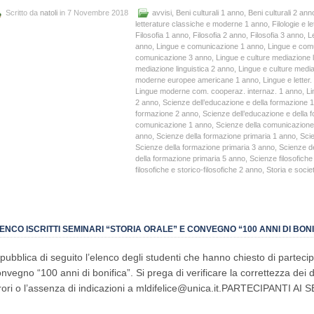
Scritto da
natoli
in 7 Novembre 2018
avvisi
,
Beni culturali 1 anno
,
Beni culturali 2 ann
letterature classiche e moderne 1 anno
,
Filologie e 
Filosofia 1 anno
,
Filosofia 2 anno
,
Filosofia 3 anno
,
L
anno
,
Lingue e comunicazione 1 anno
,
Lingue e com
comunicazione 3 anno
,
Lingue e culture mediazione l
mediazione linguistica 2 anno
,
Lingue e culture media
moderne europee americane 1 anno
,
Lingue e lette
Lingue moderne com. cooperaz. internaz. 1 anno
,
Li
2 anno
,
Scienze dell’educazione e della formazione 
formazione 2 anno
,
Scienze dell’educazione e della 
comunicazione 1 anno
,
Scienze della comunicazione
anno
,
Scienze della formazione primaria 1 anno
,
Scie
Scienze della formazione primaria 3 anno
,
Scienze de
della formazione primaria 5 anno
,
Scienze filosofiche
filosofiche e storico-filosofiche 2 anno
,
Storia e socie
ENCO ISCRITTI SEMINARI “STORIA ORALE” E CONVEGNO “100 ANNI DI BONI
 pubblica di seguito l’elenco degli studenti che hanno chiesto di partecip
nvegno “100 anni di bonifica”. Si prega di verificare la correttezza dei 
rori o l’assenza di indicazioni a mldifelice@unica.it.PARTECIPANTI AI