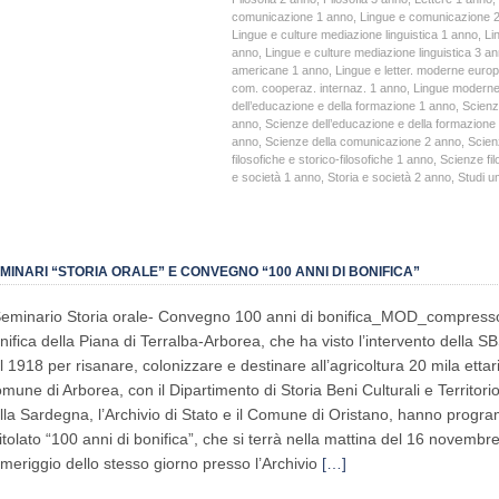
comunicazione 1 anno
,
Lingue e comunicazione 
Lingue e culture mediazione linguistica 1 anno
,
Li
anno
,
Lingue e culture mediazione linguistica 3 a
americane 1 anno
,
Lingue e letter. moderne eur
com. cooperaz. internaz. 1 anno
,
Lingue moderne
dell’educazione e della formazione 1 anno
,
Scienz
anno
,
Scienze dell’educazione e della formazione
anno
,
Scienze della comunicazione 2 anno
,
Scien
filosofiche e storico-filosofiche 1 anno
,
Scienze fil
e società 1 anno
,
Storia e società 2 anno
,
Studi u
MINARI “STORIA ORALE” E CONVEGNO “100 ANNI DI BONIFICA”
eminario Storia orale- Convegno 100 anni di bonifica_MOD_compresso A
nifica della Piana di Terralba-Arborea, che ha visto l’intervento della S
l 1918 per risanare, colonizzare e destinare all’agricoltura 20 mila ettari 
mune di Arborea, con il Dipartimento di Storia Beni Culturali e Territori
lla Sardegna, l’Archivio di Stato e il Comune di Oristano, hanno prog
titolato “100 anni di bonifica”, che si terrà nella mattina del 16 novemb
meriggio dello stesso giorno presso l’Archivio
[…]