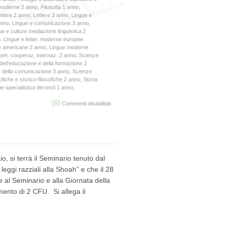
e moderne 2 anno
,
Filosofia 1 anno
,
ttere 2 anno
,
Lettere 3 anno
,
Lingue e
anno
,
Lingue e comunicazione 3 anno
,
ue e culture mediazione linguistica 2
o
,
Lingue e letter. moderne europee
ee americane 2 anno
,
Lingue moderne
om. cooperaz. internaz. 2 anno
,
Scienze
dell’educazione e della formazione 2
 della comunicazione 3 anno
,
Scienze
ofiche e storico-filosofiche 2 anno
,
Storia
e specialistica dei testi 1 anno
,
su
Commenti disabilitati
SEMINARIO
ARCHIVI
E
STORIA
CONTEMPORANEA
2019
io, si terrà il Seminario tenuto dal
 leggi razziali alla Shoah” e che il 28
 al Seminario e alla Giornata della
mento di 2 CFU. Si allega il