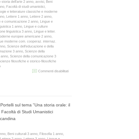
 storia dell’arte 2 anno
,
avvisi
,
Beni
anno
,
Facoltà di studi umanistici
,
logie e letterature classiche e moderne
nno
,
Lettere 1 anno
,
Lettere 2 anno
,
e e comunicazione 2 anno
,
Lingue e
guistica 1 anno
,
Lingue e culture
one linguistica 3 anno
,
Lingue e letter.
 moderne europee americane 2 anno
,
ue moderne com. cooperaz. internaz.
anno
,
Scienze dell’educazione e della
rmazione 3 anno
,
Scienze della
2 anno
,
Scienze della comunicazione 3
cienze filosofiche e storico-filosofiche
o
su
Commenti disabilitati
Claudio
Natoli
2019-
01-
09
18:21:28
ortelli sul tema “Una storia orale: il
a Facoltà di Studi Umanistici
ocandina
anno
,
Beni culturali 3 anno
,
Filosofia 1 anno
,
Lettere 2 anno
,
Lettere 3 anno
,
Lingue e