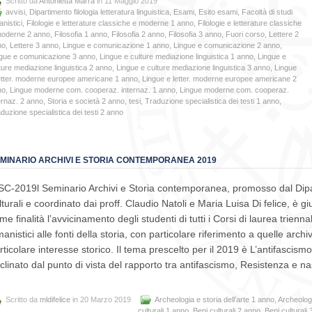
Scritto da
Antonietta Marra
in 11 Maggio 2019
avvisi
,
Dipartimento filologia letteratura linguistica
,
Esami
,
Esito esami
,
Facoltà di studi
nistici
,
Filologie e letterature classiche e moderne 1 anno
,
Filologie e letterature classiche
moderne 2 anno
,
Filosofia 1 anno
,
Filosofia 2 anno
,
Filosofia 3 anno
,
Fuori corso
,
Lettere 2
no
,
Lettere 3 anno
,
Lingue e comunicazione 1 anno
,
Lingue e comunicazione 2 anno
,
gue e comunicazione 3 anno
,
Lingue e culture mediazione linguistica 1 anno
,
Lingue e
ture mediazione linguistica 2 anno
,
Lingue e culture mediazione linguistica 3 anno
,
Lingue
etter. moderne europee americane 1 anno
,
Lingue e letter. moderne europee americane 2
no
,
Lingue moderne com. cooperaz. internaz. 1 anno
,
Lingue moderne com. cooperaz.
ernaz. 2 anno
,
Storia e società 2 anno
,
tesi
,
Traduzione specialistica dei testi 1 anno
,
duzione specialistica dei testi 2 anno
MINARIO ARCHIVI E STORIA CONTEMPORANEA 2019
SC-2019l Seminario Archivi e Storia contemporanea, promosso dal Dipa
lturali e coordinato dai proff. Claudio Natoli e Maria Luisa Di felice, è g
me finalità l’avvicinamento degli studenti di tutti i Corsi di laurea trienna
anistici alle fonti della storia, con particolare riferimento a quelle archivi
rticolare interesse storico. Il tema prescelto per il 2019 è L’antifascismo 
clinato dal punto di vista del rapporto tra antifascismo, Resistenza e nas
Scritto da
mldifelice
in 20 Marzo 2019
Archeologia e storia dell’arte 1 anno
,
Archeologi
culturali 1 anno
,
Beni culturali 2 anno
,
Beni culturali