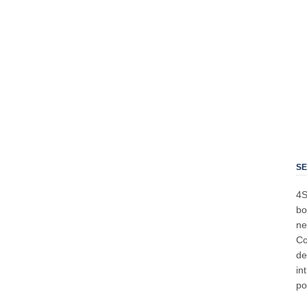
SE
4S
bo
ne
Co
de
in
po