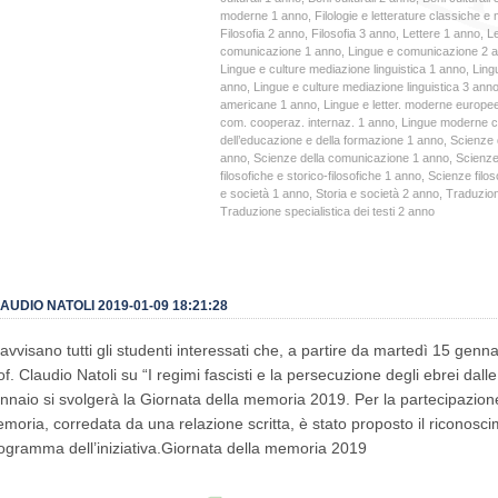
moderne 1 anno
,
Filologie e letterature classiche 
Filosofia 2 anno
,
Filosofia 3 anno
,
Lettere 1 anno
,
Le
comunicazione 1 anno
,
Lingue e comunicazione 2 
Lingue e culture mediazione linguistica 1 anno
,
Ling
anno
,
Lingue e culture mediazione linguistica 3 ann
americane 1 anno
,
Lingue e letter. moderne europ
com. cooperaz. internaz. 1 anno
,
Lingue moderne c
dell’educazione e della formazione 1 anno
,
Scienze 
anno
,
Scienze della comunicazione 1 anno
,
Scienze
filosofiche e storico-filosofiche 1 anno
,
Scienze filos
e società 1 anno
,
Storia e società 2 anno
,
Traduzion
Traduzione specialistica dei testi 2 anno
AUDIO NATOLI 2019-01-09 18:21:28
 avvisano tutti gli studenti interessati che, a partire da martedì 15 genna
of. Claudio Natoli su “I regimi fascisti e la persecuzione degli ebrei dalle
nnaio si svolgerà la Giornata della memoria 2019. Per la partecipazione
moria, corredata da una relazione scritta, è stato proposto il riconosci
ogramma dell’iniziativa.Giornata della memoria 2019