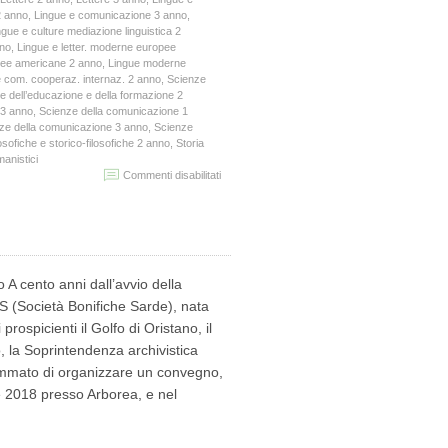
2 anno
,
Lingue e comunicazione 3 anno
,
ngue e culture mediazione linguistica 2
nno
,
Lingue e letter. moderne europee
opee americane 2 anno
,
Lingue moderne
 com. cooperaz. internaz. 2 anno
,
Scienze
e dell’educazione e della formazione 2
 3 anno
,
Scienze della comunicazione 1
ze della comunicazione 3 anno
,
Scienze
osofiche e storico-filosofiche 2 anno
,
Storia
manistici
su
Commenti disabilitati
SEMINARIO
LA
STORIA
ORALE
PROF.
ALESSANDRO
 cento anni dall’avvio della
PORTELLI
BS (Società Bonifiche Sarde), nata
prospicienti il Golfo di Oristano, il
o, la Soprintendenza archivistica
rammato di organizzare un convegno,
re 2018 presso Arborea, e nel