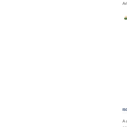
Ar
IS
A 