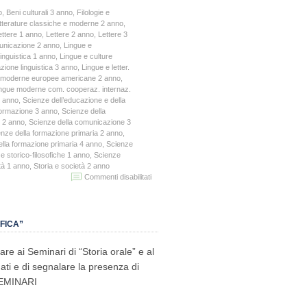
o
,
Beni culturali 3 anno
,
Filologie e
letterature classiche e moderne 2 anno
,
ettere 1 anno
,
Lettere 2 anno
,
Lettere 3
unicazione 2 anno
,
Lingue e
inguistica 1 anno
,
Lingue e culture
zione linguistica 3 anno
,
Lingue e letter.
r. moderne europee americane 2 anno
,
ngue moderne com. cooperaz. internaz.
1 anno
,
Scienze dell’educazione e della
formazione 3 anno
,
Scienze della
 2 anno
,
Scienze della comunicazione 3
nze della formazione primaria 2 anno
,
lla formazione primaria 4 anno
,
Scienze
 e storico-filosofiche 1 anno
,
Scienze
tà 1 anno
,
Storia e società 2 anno
su
Commenti disabilitati
Seminari
“Storia
orale”
e
FICA”
Convegno
“100
are ai Seminari di “Storia orale” e al
anni
di
dati e di segnalare la presenza di
bonifica”
 SEMINARI