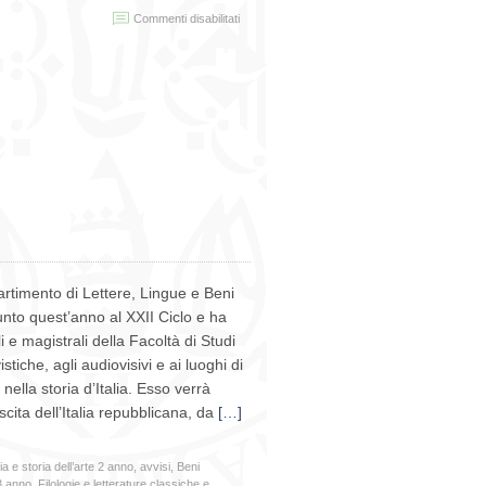
su
Commenti disabilitati
13-
17
maggio
–
Seminario
laboratoriale
“Linguistica
dei
corpora
e
uso
di
ELAN”
(1
cfu)
rtimento di Lettere, Lingue e Beni
iunto quest’anno al XXII Ciclo e ha
li e magistrali della Facoltà di Studi
stiche, agli audiovisivi e ai luoghi di
nella storia d’Italia. Esso verrà
cita dell’Italia repubblicana, da
[…]
a e storia dell’arte 2 anno
,
avvisi
,
Beni
 3 anno
,
Filologie e letterature classiche e