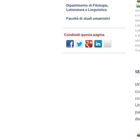
Dipartimento di Filologia,
Letteratura e Linguistica
uma
e 
Facoltà di studi umanistici
an
Lin
cul
Condividi questa pagina
e l
an
int
Tra
SE
IA
cu
co
Um
pa
de