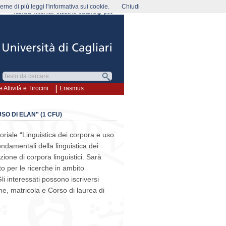
rne di più leggi l'informativa sui cookie.
Chiudi
rubrica
webmail
studenti
elearning
pec
e Attività e Tirocini
Erasmus
SO DI ELAN” (1 CFU)
oriale “Linguistica dei corpora e uso
ondamentali della linguistica dei
zione di corpora linguistici. Sarà
o per le ricerche in ambito
Gli interessati possono iscriversi
e, matricola e Corso di laurea di