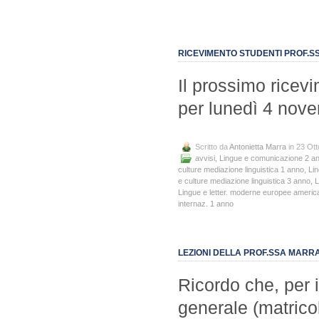
RICEVIMENTO STUDENTI PROF.
Il prossimo ricevi
per lunedì 4 nove
Scritto da
Antonietta Marra
in 23 Ot
avvisi
,
Lingue e comunicazione 2 a
culture mediazione linguistica 1 anno
,
Lin
e culture mediazione linguistica 3 anno
,
L
Lingue e letter. moderne europee ameri
internaz. 1 anno
LEZIONI DELLA PROF.SSA MARRA
Ricordo che, per i
generale (matric