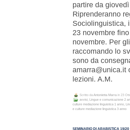
partire da giovedì
Riprenderanno reg
Sociolinguistica,
23 novembre fino
novembre. Per gli
raccomando lo svo
sono da consegnar
amarra@unica.it o
lezioni. A.M.
Scritto da
Antonietta Marra
in 23 Ot
avvisi
,
Lingue e comunicazione 2 a
culture mediazione linguistica 1 anno
,
Lin
e culture mediazione linguistica 3 anno
SEMINARIO DI ARABISTICA 19/20