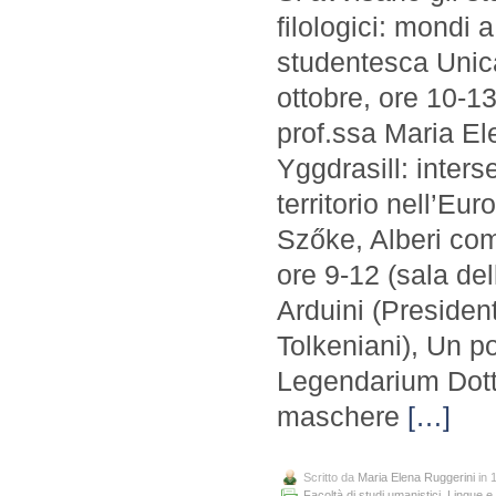
filologici: mondi 
studentesca Unica
ottobre, ore 10-13
prof.ssa Maria Ele
Yggdrasill: interse
territorio nell’Eu
Szőke, Alberi com
ore 9-12 (sala del
Arduini (President
Tolkeniani), Un po
Legendarium Dott.
maschere
[…]
Scritto da
Maria Elena Ruggerini
in 
Facoltà di studi umanistici
,
Lingue e