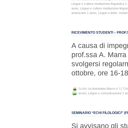
Lingue e culture mediazione linguistica 1
anno
,
Lingue e culture mediazione lingui
americane 1 anno
,
Lingue e letter. mod
RICEVIMENTO STUDENTI – PROF
A causa di impegni
prof.ssa A. Marra 
svolgersi regolarm
ottobre, ore 16-1
Scritto da
Antonietta Marra
in 12 Ot
avvisi
,
Lingue e comunicazione 2 a
SEMINARIO “ECHI FILOLOGICI” (
Si avvisano gli st