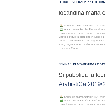
LE DUE RIVOLUZIONI” 23 OTTOBR
locandina maria c
Scritto da
andreadettori
in 21 Ottob
Avvisi portale facoltà
,
Facoltà di stu
comunicazione 1 anno
,
Lingue e comuni
Lingue e culture mediazione linguistica 1
Lingue e culture mediazione linguistica 2
anno
,
Lingue e letter. moderne europee 
americane 2 anno
SEMINARI DI ARABISTICA 2019/2
Si pubblica la lo
ArabistiCa 2019/
Scritto da
andreadettori
in 15 Ottob
Avvisi portale facoltà
,
Facoltà di stu
comunicazione 1 anno
,
Lingue e comuni