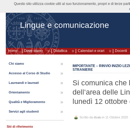
Questo sito utilizza cookie utili al suo funzionamento, propri e di terze pa
Lingue e comunicazione
Home
Dove siamo
Didattica
Calendari e orari
Docenti
Chi siamo
IMPORTANTE – RINVIO INIZIO LE
STRANIERE
Accesso al Corso di Studio
Si comunica che l’
Laureandi e laureati
dell’area delle Li
Orientamento
lunedì 12 ottobre 
Qualità e Miglioramento
Servizi agli studenti
Scritto da
dsaiu
in 11 Ottobre 2020
Siti di riferimento