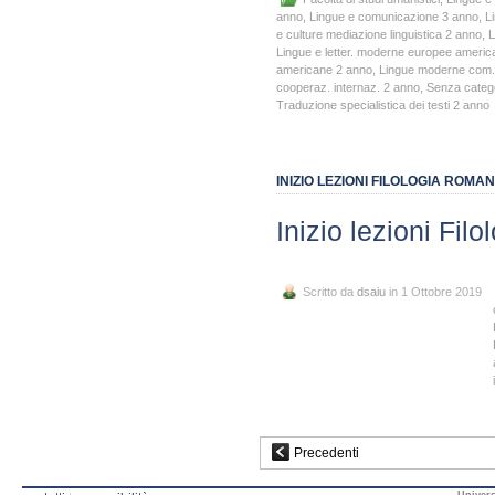
anno
,
Lingue e comunicazione 3 anno
,
L
e culture mediazione linguistica 2 anno
,
L
Lingue e letter. moderne europee ameri
americane 2 anno
,
Lingue moderne com. 
cooperaz. internaz. 2 anno
,
Senza categ
Traduzione specialistica dei testi 2 anno
INIZIO LEZIONI FILOLOGIA ROM
Inizio lezioni Fi
Scritto da
dsaiu
in 1 Ottobre 2019
Precedenti
Univers