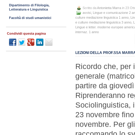
Dipartimento di Filologia,
Scritto da
Antonietta Marra
in 23 Ot
Letteratura e Linguistica
avvisi
,
Lingue e comunicazione 2 a
culture mediazione linguistica 1 anno
,
Lin
Facoltà di studi umanistici
e culture mediazione linguistica 3 anno
,
L
Lingue e letter. moderne europee ameri
internaz. 1 anno
Condividi questa pagina
LEZIONI DELLA PROF.SSA MARRA
Ricordo che, per i
generale (matric
partire da giovedì
Riprenderanno reg
Sociolinguistica,
23 novembre fino
novembre. Per gli
raccomando lo svo