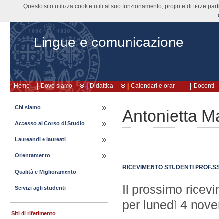
Questo sito utilizza cookie utili al suo funzionamento, propri e di terze pa
Lingue e comunicazione
Home
Dove siamo
Didattica
Calendari e orari
Docenti
Chi siamo
Antonietta M
Accesso al Corso di Studio
Laureandi e laureati
Orientamento
RICEVIMENTO STUDENTI PROF.
Qualità e Miglioramento
Il prossimo ricevi
Servizi agli studenti
per lunedì 4 nove
Siti di riferimento