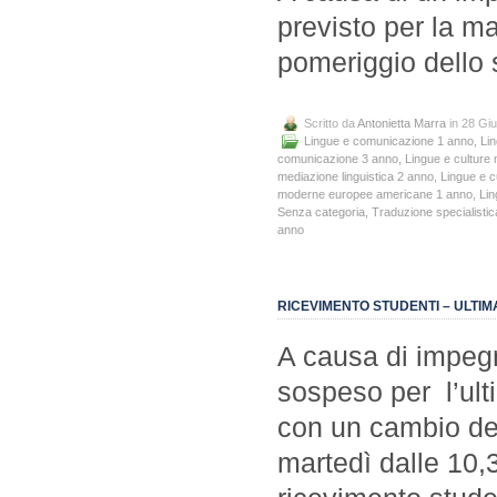
previsto per la ma
pomeriggio dello 
Scritto da
Antonietta Marra
in 28 Gi
Lingue e comunicazione 1 anno
,
Li
comunicazione 3 anno
,
Lingue e culture 
mediazione linguistica 2 anno
,
Lingue e c
moderne europee americane 1 anno
,
Lin
Senza categoria
,
Traduzione specialistica
anno
RICEVIMENTO STUDENTI – ULTIM
A causa di impegni
sospeso per l’ult
con un cambio del
martedì dalle 10,3