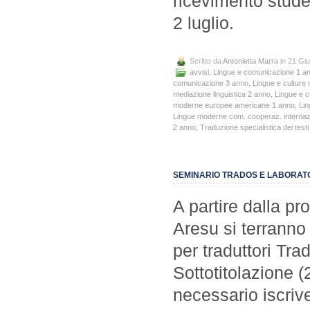
ricevimento studen
2 luglio.
Scritto da
Antonietta Marra
in 21 Gi
avvisi
,
Lingue e comunicazione 1 a
comunicazione 3 anno
,
Lingue e culture 
mediazione linguistica 2 anno
,
Lingue e c
moderne europee americane 1 anno
,
Lin
Lingue moderne com. cooperaz. internaz
2 anno
,
Traduzione specialistica dei test
SEMINARIO TRADOS E LABORATO
A partire dalla p
Aresu si terranno
per traduttori Tra
Sottotitolazione 
necessario iscrive