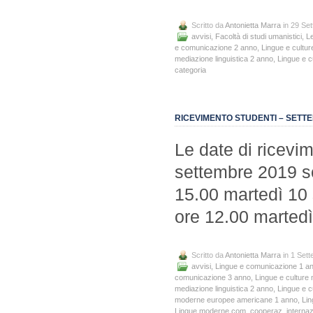
Scritto da
Antonietta Marra
in 29 Se
avvisi
,
Facoltà di studi umanistici
,
Le
e comunicazione 2 anno
,
Lingue e cultur
mediazione linguistica 2 anno
,
Lingue e c
categoria
RICEVIMENTO STUDENTI – SETT
Le date di ricevim
settembre 2019 so
15.00 martedì 10 
ore 12.00 martedì
Scritto da
Antonietta Marra
in 1 Set
avvisi
,
Lingue e comunicazione 1 a
comunicazione 3 anno
,
Lingue e culture 
mediazione linguistica 2 anno
,
Lingue e c
moderne europee americane 1 anno
,
Lin
Lingue moderne com. cooperaz. internaz