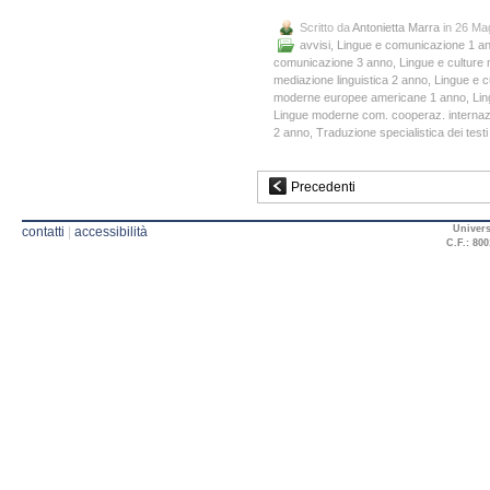
Scritto da
Antonietta Marra
in 26 Ma
avvisi
,
Lingue e comunicazione 1 a
comunicazione 3 anno
,
Lingue e culture 
mediazione linguistica 2 anno
,
Lingue e c
moderne europee americane 1 anno
,
Lin
Lingue moderne com. cooperaz. internaz
2 anno
,
Traduzione specialistica dei test
Precedenti
Univers
contatti
|
accessibilità
C.F.: 800