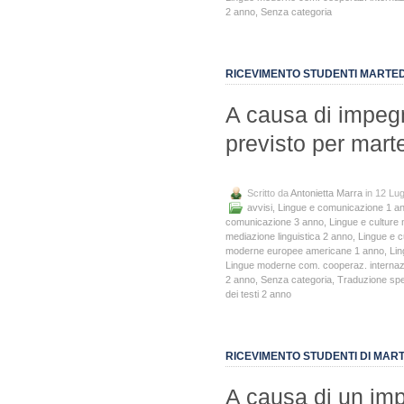
2 anno
,
Senza categoria
RICEVIMENTO STUDENTI MARTEDÌ 
A causa di impegni
previsto per marte
Scritto da
Antonietta Marra
in 12 Lug
avvisi
,
Lingue e comunicazione 1 a
comunicazione 3 anno
,
Lingue e culture 
mediazione linguistica 2 anno
,
Lingue e c
moderne europee americane 1 anno
,
Lin
Lingue moderne com. cooperaz. internaz
2 anno
,
Senza categoria
,
Traduzione spec
dei testi 2 anno
RICEVIMENTO STUDENTI DI MART
A causa di un impe