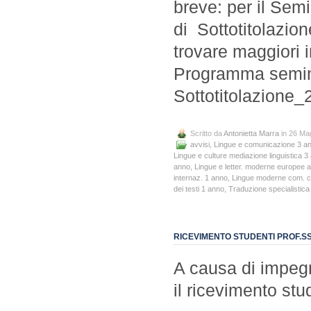
breve: per il Sem
di Sottotitolazio
trovare maggiori i
Programma semina
Sottotitolazione
Scritto da
Antonietta Marra
in 26 Ma
avvisi
,
Lingue e comunicazione 3 a
Lingue e culture mediazione linguistica 3
anno
,
Lingue e letter. moderne europee 
internaz. 1 anno
,
Lingue moderne com. co
dei testi 1 anno
,
Traduzione specialistica 
RICEVIMENTO STUDENTI PROF.S
A causa di impegn
il ricevimento stu