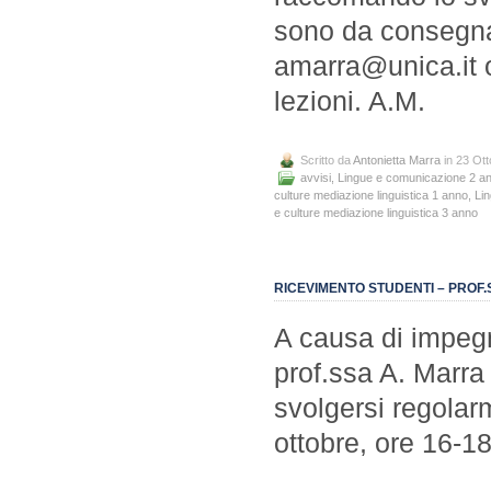
sono da consegnar
amarra@unica.it o
lezioni. A.M.
Scritto da
Antonietta Marra
in 23 Ot
avvisi
,
Lingue e comunicazione 2 a
culture mediazione linguistica 1 anno
,
Lin
e culture mediazione linguistica 3 anno
RICEVIMENTO STUDENTI – PROF
A causa di impegni
prof.ssa A. Marra 
svolgersi regolarm
ottobre, ore 16-1