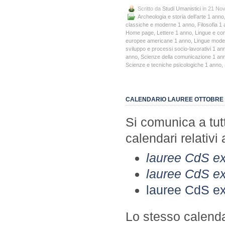
Scritto da
Studi Umanistici
in 21 No
Archeologia e storia dell’arte 1 anno
classiche e moderne 1 anno
,
Filosofia 1
Home page
,
Lettere 1 anno
,
Lingue e co
europee americane 1 anno
,
Lingue mode
sviluppo e processi socio-lavorativi 1 an
anno
,
Scienze della comunicazione 1 an
Scienze e tecniche psicologiche 1 anno
,
CALENDARIO LAUREE OTTOBRE 
Si comunica a tutti
calendari relativi
lauree CdS ex
lauree CdS e
lauree CdS ex
Lo stesso calenda