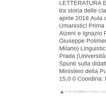
LETTERATURA E L
tra storia delle c
aprile 2018 Aula 
Umanistici Prima 
Atzeni e Ignazio 
Giuseppe Polimeni
Milano) Linguisti
Prada (Università
Spunti sulla didatt
Ministero della P
15,0 0 Coordina:
Scritto da
mldifelice
in 26 Marzo 20