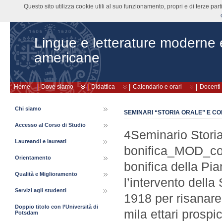
Questo sito utilizza cookie utili al suo funzionamento, propri e di terze pa
Lingue e letterature moderne
americane
Home
Dove siamo
Didattica
Calendario e orari
Docenti
Chi siamo
SEMINARI “STORIA ORALE” E CO
Accesso al Corso di Studio
4Seminario Stori
Laureandi e laureati
bonifica_MOD_com
Orientamento
bonifica della Pia
Qualità e Miglioramento
l’intervento dell
Servizi agli studenti
1918 per risanare,
Doppio titolo con l’Università di
mila ettari prospi
Potsdam