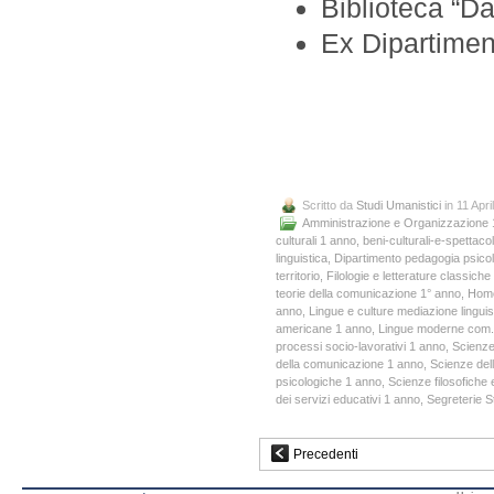
Biblioteca “Da
Ex Dipartiment
Scritto da
Studi Umanistici
in 11 Apri
Amministrazione e Organizzazione 
culturali 1 anno
,
beni-culturali-e-spettac
linguistica
,
Dipartimento pedagogia psicolo
territorio
,
Filologie e letterature classic
teorie della comunicazione 1° anno
,
Hom
anno
,
Lingue e culture mediazione lingui
americane 1 anno
,
Lingue moderne com. 
processi socio-lavorativi 1 anno
,
Scienze
della comunicazione 1 anno
,
Scienze del
psicologiche 1 anno
,
Scienze filosofiche 
dei servizi educativi 1 anno
,
Segreterie S
Precedenti