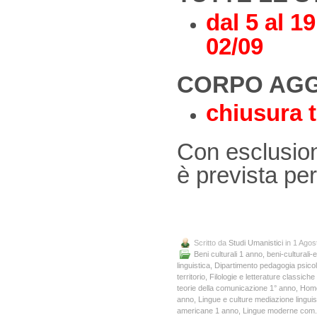
dal 5 al 1
02/09
CORPO AGG
chiusura t
Con esclusion
è prevista per
Scritto da
Studi Umanistici
in 1 Agos
Beni culturali 1 anno
,
beni-culturali
linguistica
,
Dipartimento pedagogia psicolo
territorio
,
Filologie e letterature classic
teorie della comunicazione 1° anno
,
Hom
anno
,
Lingue e culture mediazione lingui
americane 1 anno
,
Lingue moderne com. 