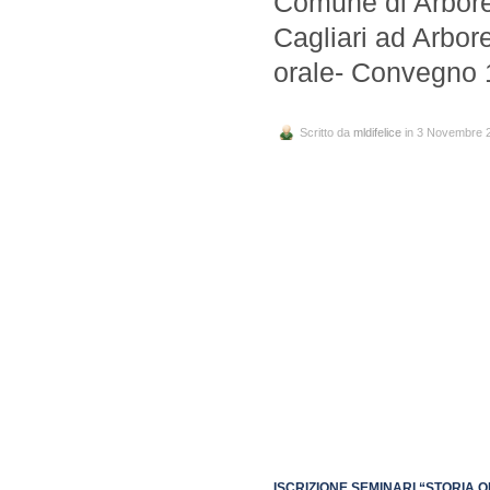
Comune di Arborea
Cagliari ad Arbor
orale- Convegno 1
Scritto da
mldifelice
in 3 Novembre 
ISCRIZIONE SEMINARI “STORIA O