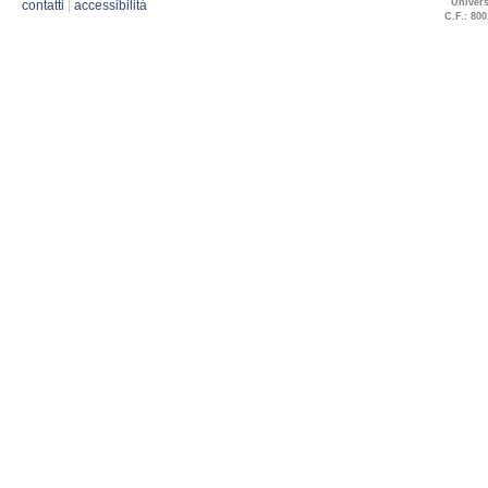
Univers
contatti
|
accessibilità
C.F.: 800