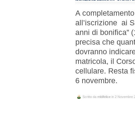
A completamento d
all’iscrizione ai 
anni di bonifica”
precisa che quanti
dovranno indicare 
matricola, il Cors
cellulare. Resta f
6 novembre.
Scritto da
mldifelice
in 2 Novembre 