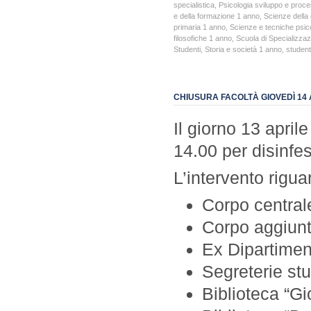
specialistica
,
Psicologia sviluppo e proce
e della formazione 1 anno
,
Scienze della
primaria 1 anno
,
Scienze e tecniche psic
filosofiche 1 anno
,
Scuola di Specializzaz
Studenti
,
Storia e società 1 anno
,
student
CHIUSURA FACOLTÀ GIOVEDÌ 14 
Il giorno 13 april
14.00 per disinfe
L’intervento rigua
Corpo central
Corpo aggiunt
Ex Dipartimen
Segreterie stu
Biblioteca “G