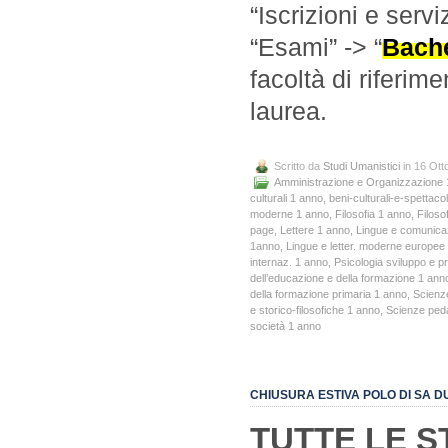
“Iscrizioni e servi
“Esami” -> “
Bache
facoltà di riferim
laurea.
Scritto da
Studi Umanistici
in 16 Ott
Amministrazione e Organizzazione 
culturali 1 anno
,
beni-culturali-e-spettac
moderne 1 anno
,
Filosofia 1 anno
,
Filoso
page
,
Lettere 1 anno
,
Lingue e comunica
1anno
,
Lingue e letter. moderne europe
internaz. 1 anno
,
Psicologia sviluppo e p
dell’educazione e della formazione 1 ann
della formazione primaria 1 anno
,
Scienz
e storico-filosofiche 1 anno
,
Scienze peda
società 1 anno
CHIUSURA ESTIVA POLO DI SA 
TUTTE LE 