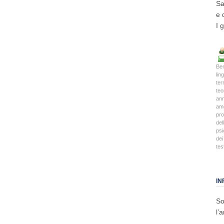
Sa
e 
I 
Ben
lin
terr
teo
an
am
pro
del
psi
dei
tes
IN
So
l’