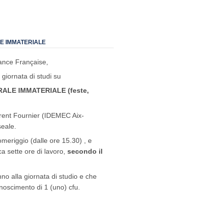
corsi
di
laurea
ad
accesso
E IMMATERIALE
libero
liance Française,
giornata di studi su
ALE IMMATERIALE (feste,
aurent Fournier (IDEMEC Aix-
seale.
pomeriggio (dalle ore 15.30) , e
ca sette ore di lavoro,
secondo il
nno alla giornata di studio e che
noscimento di 1 (uno) cfu.