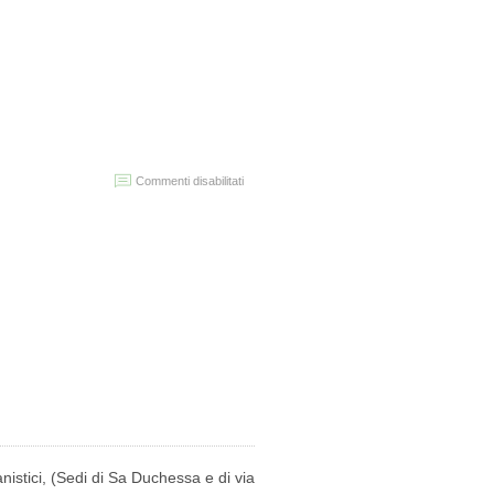
su
Commenti disabilitati
Chiusura
facoltà
giovedì
14
aprile
2017
anistici, (Sedi di Sa Duchessa e di via