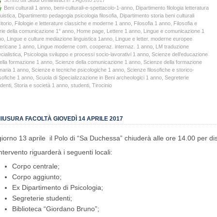
Beni culturali 1 anno
,
beni-culturali-e-spettacolo-1-anno
,
Dipartimento filologia letteratura
guistica
,
Dipartimento pedagogia psicologia filosofia
,
Dipartimento storia beni culturali
itorio
,
Filologie e letterature classiche e moderne 1 anno
,
Filosofia 1 anno
,
Filosofia e
rie della comunicazione 1° anno
,
Home page
,
Lettere 1 anno
,
Lingue e comunicazione 1
no
,
Lingue e culture mediazione linguistica 1anno
,
Lingue e letter. moderne europee
ericane 1 anno
,
Lingue moderne com. cooperaz. internaz. 1 anno
,
LM traduzione
cialistica
,
Psicologia sviluppo e processi socio-lavorativi 1 anno
,
Scienze dell’educazione
ella formazione 1 anno
,
Scienze della comunicazione 1 anno
,
Scienze della formazione
maria 1 anno
,
Scienze e tecniche psicologiche 1 anno
,
Scienze filosofiche e storico-
osofiche 1 anno
,
Scuola di Specializzazione in Beni archeologici 1 anno
,
Segreterie
denti
,
Storia e società 1 anno
,
studenti
,
Tirocinio
IUSURA FACOLTÀ GIOVEDÌ 14 APRILE 2017
 giorno 13 aprile il Polo di “Sa Duchessa” chiuderà alle ore 14.00 per di
intervento riguarderà i seguenti locali:
Corpo centrale;
Corpo aggiunto;
Ex Dipartimento di Psicologia;
Segreterie studenti;
Biblioteca “Giordano Bruno”;