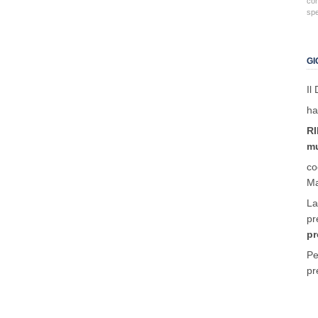
co
spe
GI
Il
ha
R
mu
co
Ma
La
pr
pr
Pe
pr