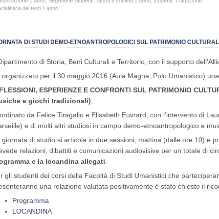
municazione 1 anno
,
Segreterie Studenti
,
Storia e società 1 anno
,
studenti
,
Traduzione
cialistica dei testi 1 anno
ORNATA DI STUDI DEMO-ETNOANTROPOLOGICI SUL PATRIMONIO CULTURAL
 Dipartimento di Storia, Beni Culturali e Territorio, con il supporto dell’Al
 organizzato per il 30 maggio 2016 (Aula Magna, Polo Umanistico) una 
IFLESSIONI, ESPERIENZE E CONFRONTI SUL PATRIMONIO CULTUR
siche e giochi tradizionali)
,
ordinato da Felice Tiragallo e Elisabeth Euvrard, con l’intervento di L
rseille) e di molti altri studiosi in campo demo-etnoantropologico e mu
 giornata di studio si articola in due sessioni, mattina (dalle ore 10) e 
evede relazioni, dibattiti e comunicazioni audiovisive per un totale di cir
ogramma e la locandina allegati
.
r gli studenti dei corsi della Facoltà di Studi Umanistici che partecipera
esenteranno una relazione valutata positivamente è stato chiesto il rico
Programma
LOCANDINA