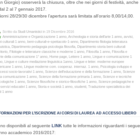
n Giorgio) osserverà la chiusura, oltre che nei giorni di festività, anc
dal 2 al 7 gennaio 2017.
giorni 28/29/30 dicembre l’apertura sarà limitata all’orario 8,00/14,00.
Scritto da
Studi Umanistici
in 19 Dicembre 2016
Amministrazione e Organizzazione 1 anno
,
Archeologia e storia dell’arte 1 anno
,
avvisi
,
i culturali 1 anno
,
beni-culturali-e-spettacolo-1-anno
,
Dipartimento filologia letteratura
guistica
,
Dipartimento pedagogia psicologia filosofia
,
Dipartimento storia beni culturali
itorio
,
Filologie e letterature classiche e moderne 1 anno
,
Filosofia 1 anno
,
Filosofia e
rie della comunicazione 1° anno
,
Home page
,
Lettere 1 anno
,
Lingue e comunicazione 1
no
,
Lingue e culture mediazione linguistica 1anno
,
Lingue e letter. moderne europee
ericane 1 anno
,
Lingue moderne com. cooperaz. internaz. 1 anno
,
Psicologia sviluppo e
cessi socio-lavorativi 1 anno
,
Scienze dell’educazione e della formazione 1 anno
,
Scienze
la comunicazione 1 anno
,
Scienze della formazione primaria 1 anno
,
Scienze e tecniche
cologiche 1 anno
,
Scienze filosofiche e storico-filosofiche 1 anno
,
Scienze pedagogiche e
 servizi educativi 1 anno
,
Storia e società 1 anno
,
studenti
,
Traduzione specialistica dei
ti 1 anno
FORMAZIONI PER L’ISCRIZIONE AI CORSI DI LAUREA AD ACCESSO LIBERO
no disponibili al seguente
LINK
tutte le informazioni riguardanti i segu
anno accademico 2016/2017: