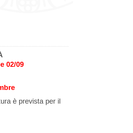
À
 e 02/09
embre
ra è prevista per il