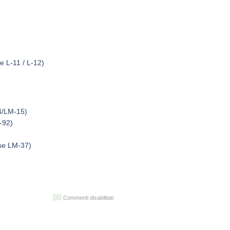
e L-11 / L-12)
4/LM-15)
-92)
se LM-37)
su
Commenti disabilitati
Informazioni
per
l’iscrizione
ai