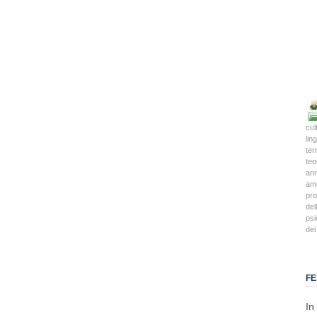
cul
lin
terr
teo
an
am
pro
del
psi
dei
FE
In