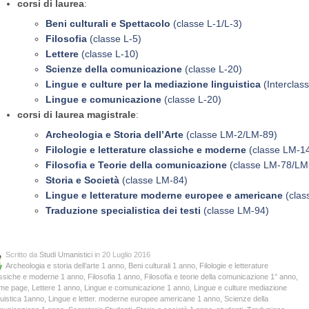
corsi di laurea
:
Beni culturali e Spettacolo
(classe L-1/L-3)
Filosofia
(classe L-5)
Lettere
(classe L-10)
Scienze della comunicazione
(classe L-20)
Lingue e culture per la mediazione linguistica
(Interclass
Lingue e comunicazione
(classe L-20)
corsi di laurea magistrale
:
Archeologia e Storia dell’Arte
(classe LM-2/LM-89)
Filologie e letterature classiche e moderne
(classe LM-1
Filosofia e Teorie della comunicazione
(classe LM-78/LM
Storia e Società
(classe LM-84)
Lingue e letterature moderne europee e americane
(clas
Traduzione specialistica dei testi
(classe LM-94)
Scritto da
Studi Umanistici
in 20 Luglio 2016
Archeologia e storia dell’arte 1 anno
,
Beni culturali 1 anno
,
Filologie e letterature
ssiche e moderne 1 anno
,
Filosofia 1 anno
,
Filosofia e teorie della comunicazione 1° anno
,
me page
,
Lettere 1 anno
,
Lingue e comunicazione 1 anno
,
Lingue e culture mediazione
guistica 1anno
,
Lingue e letter. moderne europee americane 1 anno
,
Scienze della