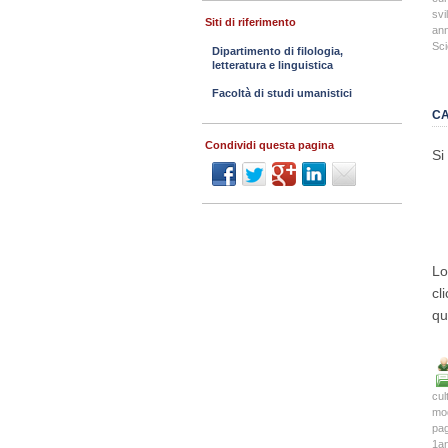
svi
Siti di riferimento
an
Sci
Dipartimento di filologia,
letteratura e linguistica
Facoltà di studi umanistici
CA
Condividi questa pagina
Si
Lo
cl
qu
cul
mo
pa
1a