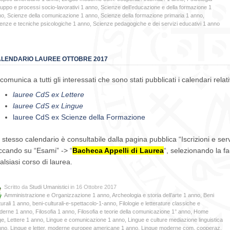
luppo e processi socio-lavorativi 1 anno
,
Scienze dell’educazione e della formazione 1
no
,
Scienze della comunicazione 1 anno
,
Scienze della formazione primaria 1 anno
,
enze e tecniche psicologiche 1 anno
,
Scienze pedagogiche e dei servizi educativi 1 anno
LENDARIO LAUREE OTTOBRE 2017
 comunica a tutti gli interessati che sono stati pubblicati i calendari relat
lauree CdS ex Lettere
lauree CdS ex Lingue
lauree CdS ex Scienze della Formazione
 stesso calendario è consultabile dalla pagina pubblica “Iscrizioni e servi
iccando su “Esami” -> “
Bacheca Appelli di Laurea
“, selezionando la fa
alsiasi corso di laurea.
Scritto da
Studi Umanistici
in 16 Ottobre 2017
Amministrazione e Organizzazione 1 anno
,
Archeologia e storia dell’arte 1 anno
,
Beni
turali 1 anno
,
beni-culturali-e-spettacolo-1-anno
,
Filologie e letterature classiche e
derne 1 anno
,
Filosofia 1 anno
,
Filosofia e teorie della comunicazione 1° anno
,
Home
ge
,
Lettere 1 anno
,
Lingue e comunicazione 1 anno
,
Lingue e culture mediazione linguistica
nno
,
Lingue e letter. moderne europee americane 1 anno
,
Lingue moderne com. cooperaz.