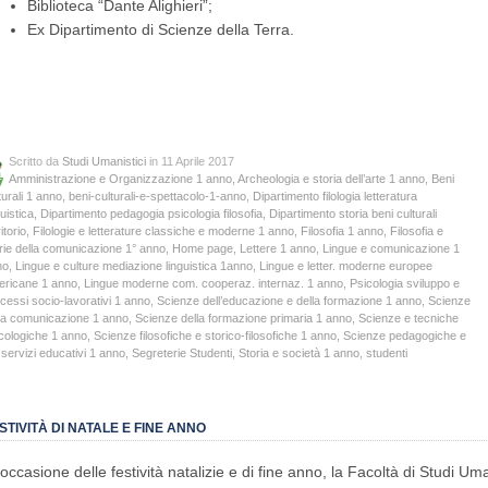
Biblioteca “Dante Alighieri”;
Ex Dipartimento di Scienze della Terra.
Scritto da
Studi Umanistici
in 11 Aprile 2017
Amministrazione e Organizzazione 1 anno
,
Archeologia e storia dell’arte 1 anno
,
Beni
turali 1 anno
,
beni-culturali-e-spettacolo-1-anno
,
Dipartimento filologia letteratura
guistica
,
Dipartimento pedagogia psicologia filosofia
,
Dipartimento storia beni culturali
itorio
,
Filologie e letterature classiche e moderne 1 anno
,
Filosofia 1 anno
,
Filosofia e
rie della comunicazione 1° anno
,
Home page
,
Lettere 1 anno
,
Lingue e comunicazione 1
no
,
Lingue e culture mediazione linguistica 1anno
,
Lingue e letter. moderne europee
ericane 1 anno
,
Lingue moderne com. cooperaz. internaz. 1 anno
,
Psicologia sviluppo e
cessi socio-lavorativi 1 anno
,
Scienze dell’educazione e della formazione 1 anno
,
Scienze
la comunicazione 1 anno
,
Scienze della formazione primaria 1 anno
,
Scienze e tecniche
cologiche 1 anno
,
Scienze filosofiche e storico-filosofiche 1 anno
,
Scienze pedagogiche e
 servizi educativi 1 anno
,
Segreterie Studenti
,
Storia e società 1 anno
,
studenti
STIVITÀ DI NATALE E FINE ANNO
 occasione delle festività natalizie e di fine anno, la Facoltà di Studi Um