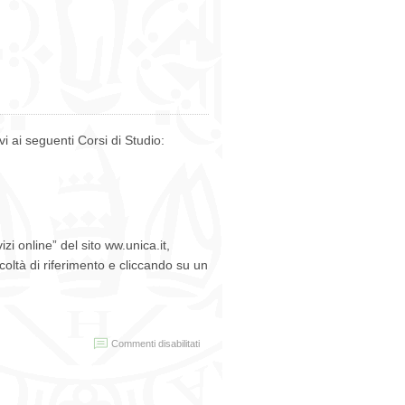
dell’aula
Specchi,
dal
22
novembre
al
5
dicembre
ivi ai seguenti Corsi di Studio:
zi online” del sito ww.unica.it,
coltà di riferimento e cliccando su un
su
Commenti disabilitati
Calendario
lauree
OTTOBRE
2017