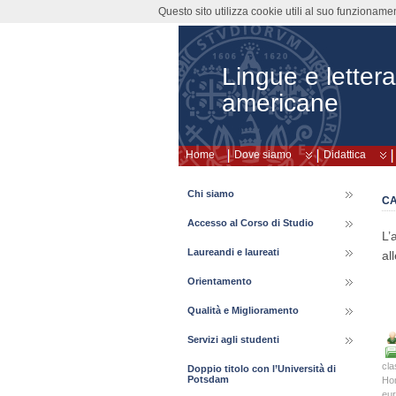
Questo sito utilizza cookie utili al suo funzioname
Lingue e lette
americane
Home
Dove siamo
Didattica
Chi siamo
CA
Accesso al Corso di Studio
L’
Laureandi e laureati
al
Orientamento
Qualità e Miglioramento
Servizi agli studenti
cla
Doppio titolo con l’Università di
Potsdam
Ho
eu