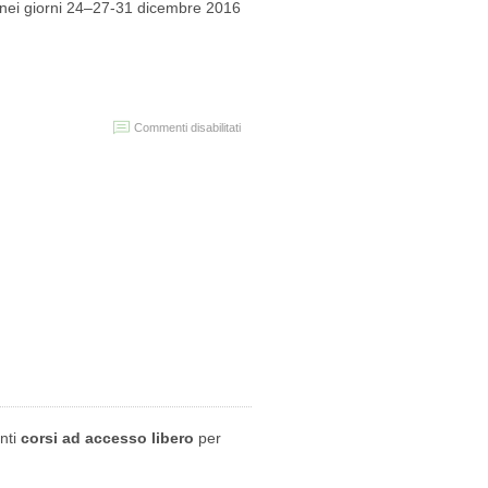
he nei giorni 24–27-31 dicembre 2016
su
Commenti disabilitati
Festività
di
natale
e
fine
anno
enti
corsi ad accesso libero
per