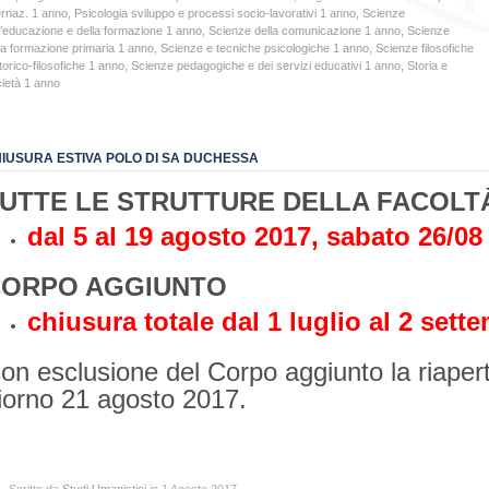
ernaz. 1 anno
,
Psicologia sviluppo e processi socio-lavorativi 1 anno
,
Scienze
l’educazione e della formazione 1 anno
,
Scienze della comunicazione 1 anno
,
Scienze
la formazione primaria 1 anno
,
Scienze e tecniche psicologiche 1 anno
,
Scienze filosofiche
torico-filosofiche 1 anno
,
Scienze pedagogiche e dei servizi educativi 1 anno
,
Storia e
ietà 1 anno
IUSURA ESTIVA POLO DI SA DUCHESSA
UTTE LE STRUTTURE DELLA FACOLT
dal 5 al 19 agosto 2017, sabato 26/08
ORPO AGGIUNTO
chiusura totale dal 1 luglio al 2 sett
on esclusione del Corpo aggiunto la riapertu
iorno 21 agosto 2017.
Scritto da
Studi Umanistici
in 1 Agosto 2017