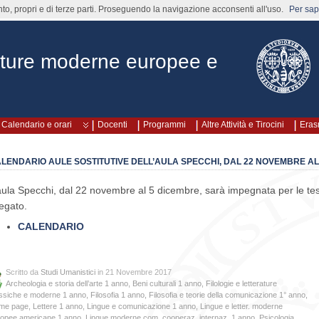
nto, propri e di terze parti. Proseguendo la navigazione acconsenti all'uso.
Per sape
rature moderne europee e
Calendario e orari
Docenti
Programmi
Altre Attività e Tirocini
Era
LENDARIO AULE SOSTITUTIVE DELL’AULA SPECCHI, DAL 22 NOVEMBRE AL
aula Specchi, dal 22 novembre al 5 dicembre, sarà impegnata per le tesi
legato.
CALENDARIO
Scritto da
Studi Umanistici
in 21 Novembre 2017
Archeologia e storia dell’arte 1 anno
,
Beni culturali 1 anno
,
Filologie e letterature
ssiche e moderne 1 anno
,
Filosofia 1 anno
,
Filosofia e teorie della comunicazione 1° anno
,
me page
,
Lettere 1 anno
,
Lingue e comunicazione 1 anno
,
Lingue e letter. moderne
ropee americane 1 anno
,
Lingue moderne com. cooperaz. internaz. 1 anno
,
Psicologia