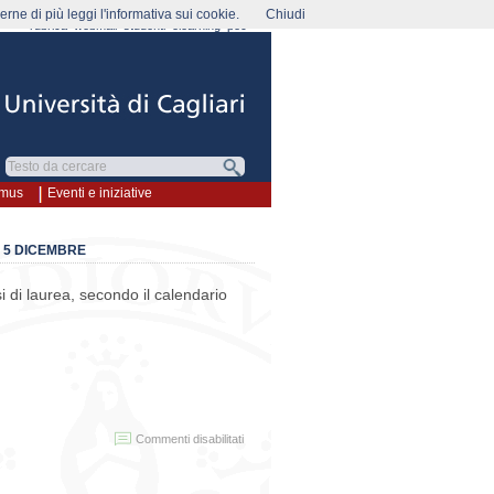
rne di più leggi l'informativa sui cookie.
Chiudi
rubrica
webmail
studenti
elearning
pec
smus
Eventi e iniziative
 5 DICEMBRE
 di laurea, secondo il calendario
su
Commenti disabilitati
Calendario
aule
sostitutive