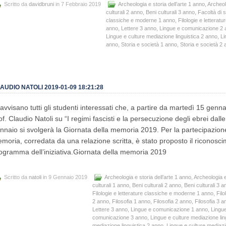
Scritto da
davidbruni
in 7 Febbraio 2019
Archeologia e storia dell’arte 1 anno
,
Archeol
culturali 2 anno
,
Beni culturali 3 anno
,
Facoltà di s
classiche e moderne 1 anno
,
Filologie e lettera
anno
,
Lettere 3 anno
,
Lingue e comunicazione 2 
Lingue e culture mediazione linguistica 2 anno
,
Li
anno
,
Storia e società 1 anno
,
Storia e società 2
AUDIO NATOLI 2019-01-09 18:21:28
 avvisano tutti gli studenti interessati che, a partire da martedì 15 genna
of. Claudio Natoli su “I regimi fascisti e la persecuzione degli ebrei dalle
nnaio si svolgerà la Giornata della memoria 2019. Per la partecipazione
moria, corredata da una relazione scritta, è stato proposto il riconosci
ogramma dell’iniziativa.Giornata della memoria 2019
Scritto da
natoli
in 9 Gennaio 2019
Archeologia e storia dell’arte 1 anno
,
Archeologia e
culturali 1 anno
,
Beni culturali 2 anno
,
Beni culturali 3 
Filologie e letterature classiche e moderne 1 anno
,
Filo
2 anno
,
Filosofia 1 anno
,
Filosofia 2 anno
,
Filosofia 3 a
Lettere 3 anno
,
Lingue e comunicazione 1 anno
,
Lingu
comunicazione 3 anno
,
Lingue e culture mediazione lin
mediazione linguistica 2 anno
,
Lingue e culture mediazi