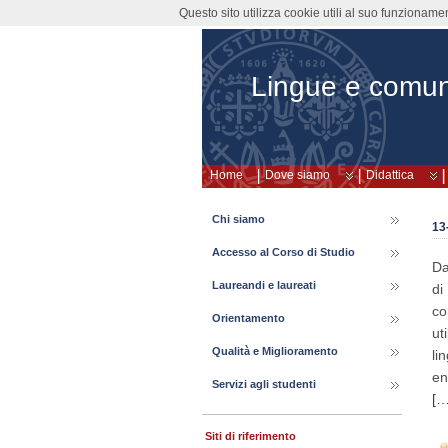
Questo sito utilizza cookie utili al suo funzioname
Lingue e comun
Home
Dove siamo
Didattica
Chi siamo
13
Accesso al Corso di Studio
Da
Laureandi e laureati
di
co
Orientamento
ut
Qualità e Miglioramento
li
en
Servizi agli studenti
[…
Siti di riferimento