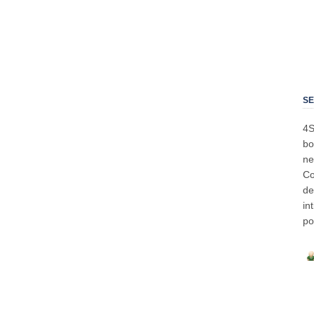
SE
4S
bo
ne
Co
de
in
po