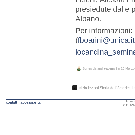
presiedute dalle 
Albano.
Per informazioni:
(
fboarini@unica.it
locandina_semina
Scritto da
andreadettori
in 20 Marzo
Inizio lezioni Storia dell’America L
Univers
contatti
|
accessibilità
C.F.: 800