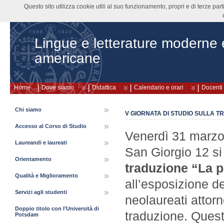
Questo sito utilizza cookie utili al suo funzionamento, propri e di terze pa
Lingue e letterature moderne
americane
Home
Dove siamo
Didattica
Calendario e orari
Docenti
Chi siamo
V GIORNATA DI STUDIO SULLA T
Accesso al Corso di Studio
Venerdì 31 marzo
Laureandi e laureati
San Giorgio 12 si 
Orientamento
traduzione “La p
Qualità e Miglioramento
all’esposizione dei
Servizi agli studenti
neolaureati attorn
Doppio titolo con l’Università di
traduzione. Quest’
Potsdam