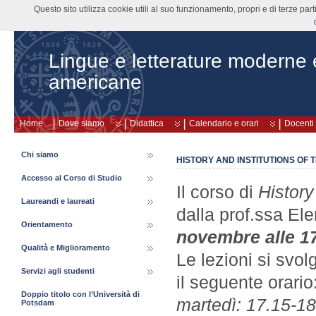
Questo sito utilizza cookie utili al suo funzionamento, propri e di terze pa
Lingue e letterature moderne
americane
Home
Dove siamo
Didattica
Calendario e orari
Docenti
Chi siamo
HISTORY AND INSTITUTIONS OF T
Accesso al Corso di Studio
Il corso di
History
Laureandi e laureati
dalla prof.ssa Ele
Orientamento
novembre alle 1
Qualità e Miglioramento
Le lezioni si svo
Servizi agli studenti
il seguente orario
Doppio titolo con l’Università di
martedì: 17.15-1
Potsdam