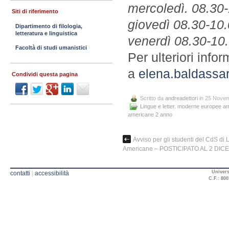
mercoledì. 08.30
Siti di riferimento
giovedì 08.30-1
Dipartimento di filologia,
letteratura e linguistica
venerdì 08.30-1
Facoltà di studi umanistici
Per ulteriori info
a
elena.baldassa
Condividi questa pagina
Scritto da
andreadettori
in 25 Nove
Lingue e letter. moderne europee a
americane 2 anno
Avviso per gli studenti del CdS d
Americane – POSTICIPATO AL 2 DI
Univers
contatti
|
accessibilità
C.F.: 800