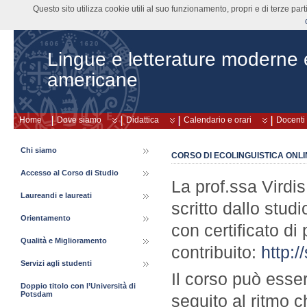
Questo sito utilizza cookie utili al suo funzionamento, propri e di terze pa
Lingue e letterature moderne
americane
Home
Dove siamo
Didattica
Calendario e orari
Docenti
Chi siamo
CORSO DI ECOLINGUISTICA ONLIN
Accesso al Corso di Studio
La prof.ssa Virdis
Laureandi e laureati
scritto dallo stud
Orientamento
con certificato di
Qualità e Miglioramento
contribuito:
http:/
Servizi agli studenti
Il corso può esse
Doppio titolo con l’Università di
Potsdam
seguito al ritmo c