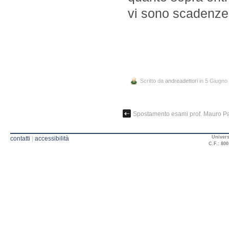
vi sono scadenze
Scritto da
andreadettori
in 5 Giugno
Spostamento esami prof. Mauro P
Univers
contatti
|
accessibilità
C.F.: 800