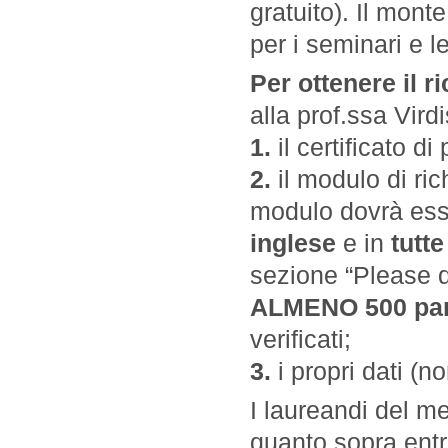
gratuito). Il mon
per i seminari e le
Per ottenere il 
alla prof.ssa Vird
1.
il certificato d
2.
il modulo di rich
modulo dovrà ess
inglese
e in
tutte
sezione “Please d
ALMENO 500 par
verificati;
3.
i propri dati (
I laureandi del 
quanto sopra entro 