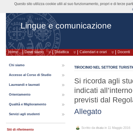
Questo sito utilizza cookie utili al suo funzionamento, propri e di terze pa
Lingue e comunicazione
Home
Dove siamo
Didattica
Calendari e orari
Docenti
Chi siamo
TIROCINIO NEL SETTORE TURISTI
Accesso al Corso di Studio
Si ricorda agli st
Laureandi e laureati
indicati all’inter
Orientamento
previsti dal Regol
Qualità e Miglioramento
Allegato
Servizi agli studenti
Scritto da
dsaiu
in 11 Maggio 2016
Siti di riferimento