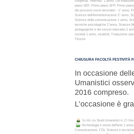
cooperaz. internaz. 1 anno
,
LM traduzion
piano SEF
,
Primo piano SFP
,
Primo pian
dei processi socio-lavorativi - 1° anno
,
Ps
Scienze dell’Amministrazione 2° anno
,
Sc
Scienze della comunicazione 1 anno
,
Sci
tecniche psicologiche 1°anno
,
Scienze fi
pedagogiche e dei servizi educativi 1 an
società 1 anno
,
studenti
,
Traduzione speci
Tirocini
CHIUSURA FACOLTÀ FESTIVITÀ 
In occasione delle
Umanistici osserv
2016 compreso.
L’occasione è gr
Scritto da
Studi Umanistici
in 23 Ma
Archeologia e storia dell’arte 1 anno
Comunicazione
,
CDL Scienze e tecniche