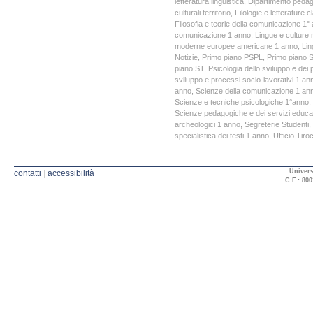
letteratura linguistica
,
Dipartimento pedago
culturali territorio
,
Filologie e letterature
Filosofia e teorie della comunicazione 1°
comunicazione 1 anno
,
Lingue e culture 
moderne europee americane 1 anno
,
Lin
Notizie
,
Primo piano PSPL
,
Primo piano 
piano ST
,
Psicologia dello sviluppo e dei 
sviluppo e processi socio-lavorativi 1 an
anno
,
Scienze della comunicazione 1 an
Scienze e tecniche psicologiche 1°anno
,
Scienze pedagogiche e dei servizi educat
archeologici 1 anno
,
Segreterie Studenti
,
specialistica dei testi 1 anno
,
Ufficio Tiroc
Univers
contatti
|
accessibilità
C.F.: 800