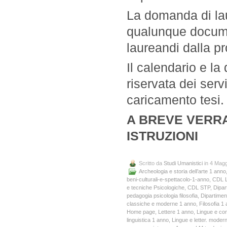
La domanda di lau
qualunque documen
laureandi dalla p
Il calendario e la 
riservata dei serv
caricamento tesi.
A BREVE VERR
ISTRUZIONI
Scritto da
Studi Umanistici
in 4 Magg
Archeologia e storia dell’arte 1 anno
beni-culturali-e-spettacolo-1-anno
,
CDL L
e tecniche Psicologiche
,
CDL STP
,
Dipart
pedagogia psicologia filosofia
,
Dipartiment
classiche e moderne 1 anno
,
Filosofia 1
Home page
,
Lettere 1 anno
,
Lingue e co
linguistica 1 anno
,
Lingue e letter. mode