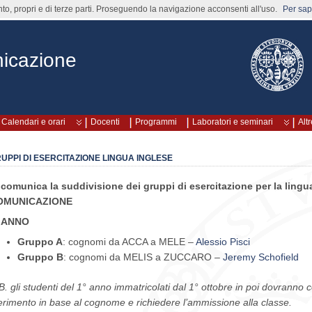
nto, propri e di terze parti. Proseguendo la navigazione acconsenti all'uso.
Per sape
icazione
Calendari e orari
Docenti
Programmi
Laboratori e seminari
Altr
UPPI DI ESERCITAZIONE LINGUA INGLESE
 comunica la suddivisione dei gruppi di esercitazione per la ling
OMUNICAZIONE
° ANNO
Gruppo A
: cognomi da ACCA a MELE –
Alessio Pisci
Gruppo B
: cognomi da MELIS a ZUCCARO –
Jeremy Schofield
B. gli studenti del 1° anno immatricolati dal 1° ottobre in poi dovranno co
ferimento in base al cognome e richiedere l’ammissione alla classe.