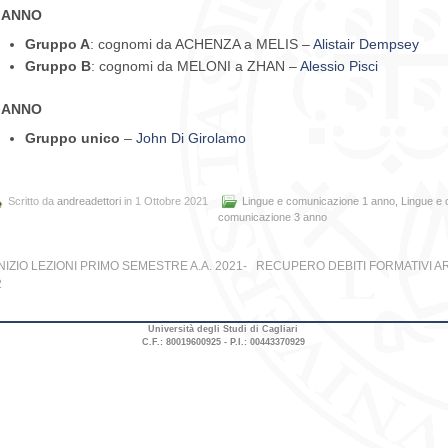
° ANNO
Gruppo A
: cognomi da ACHENZA a MELIS –
Alistair Dempsey
Gruppo B
: cognomi da MELONI a ZHAN –
Alessio Pisci
° ANNO
Gruppo unico
–
John Di Girolamo
Scritto da
andreadettori
in 1 Ottobre 2021
Lingue e comunicazione 1 anno
,
Lingue e
comunicazione 3 anno
INIZIO LEZIONI PRIMO SEMESTRE A.A. 2021-
RECUPERO DEBITI FORMATIVI A
2
Università degli Studi di Cagliari
C.F.: 80019600925 - P.I.: 00443370929