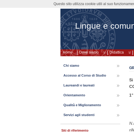
Questo sito utilizza cookie utili al suo funzioname
Lingue e comun
Home
Dove siamo
Didattica
Chi siamo
GR
Accesso al Corso di Studio
Si
Laureandi e laureati
C
1
Orientamento
Qualità e Miglioramento
Servizi agli studenti
N.
ri
Siti di riferimento