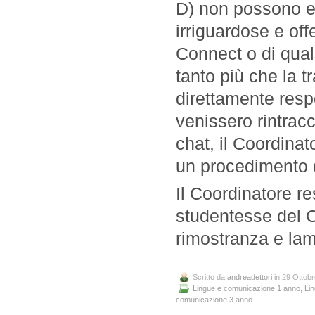
D) non possono e
irriguardose e off
Connect o di qual
tanto più che la t
direttamente resp
venissero rintracc
chat, il Coordina
un procedimento d
Il Coordinatore r
studentesse del C
rimostranza e lam
Scritto da
andreadettori
in 29 Ottob
Lingue e comunicazione 1 anno
,
Li
comunicazione 3 anno