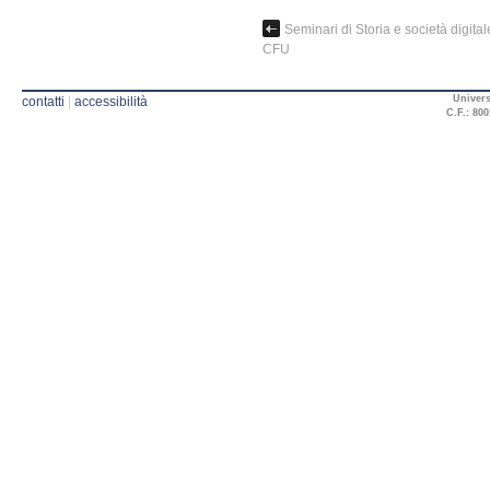
Seminari di Storia e società digitale
CFU
Univers
contatti
|
accessibilità
C.F.: 800