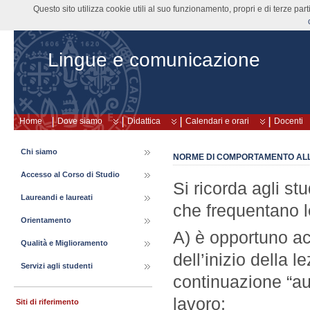
Questo sito utilizza cookie utili al suo funzionamento, propri e di terze pa
Lingue e comunicazione
Home
Dove siamo
Didattica
Calendari e orari
Docenti
Chi siamo
NORME DI COMPORTAMENTO ALL’
Accesso al Corso di Studio
Si ricorda agli s
Laureandi e laureati
che frequentano l
Orientamento
A) è opportuno ac
Qualità e Miglioramento
dell’inizio della 
Servizi agli studenti
continuazione “aut
lavoro;
Siti di riferimento