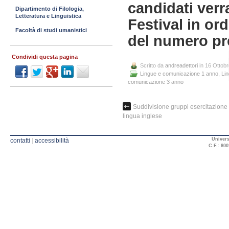
candidati verr
Dipartimento di Filologia,
Letteratura e Linguistica
Festival in or
Facoltà di studi umanistici
del numero pr
Condividi questa pagina
Scritto da
andreadettori
in 16 Ottob
Lingue e comunicazione 1 anno
,
Li
comunicazione 3 anno
Suddivisione gruppi esercitazione
lingua inglese
Univers
contatti
|
accessibilità
C.F.: 800