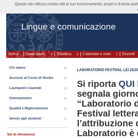
Questo sito utilizza cookie utili al suo funzionamento, propri e di terze pa
Lingue e comunicazione
Home
Dove siamo
Didattica
Calendari e orari
Docenti
Chi siamo
LABORATORIO FESTIVAL LEI 202
Accesso al Corso di Studio
Si riporta
QUI
Laureandi e laureati
segnala giorno
Orientamento
“Laboratorio d
Qualità e Miglioramento
Festival letter
Servizi agli studenti
l’attribuzione 
Laboratorio è 
Siti di riferimento