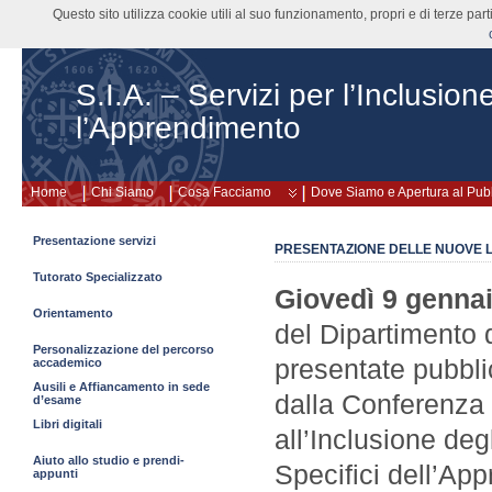
Questo sito utilizza cookie utili al suo funzionamento, propri e di terze pa
S.I.A. – Servizi per l’Inclusion
l’Apprendimento
Home
Chi Siamo
Cosa Facciamo
Dove Siamo e Apertura al Pub
Presentazione servizi
PRESENTAZIONE DELLE NUOVE 
Tutorato Specializzato
Giovedì 9 gennai
Orientamento
del Dipartimento 
Personalizzazione del percorso
presentate pubbl
accademico
Ausili e Affiancamento in sede
dalla Conferenza 
d’esame
Libri digitali
all’Inclusione deg
Aiuto allo studio e prendi-
Specifici dell’Ap
appunti