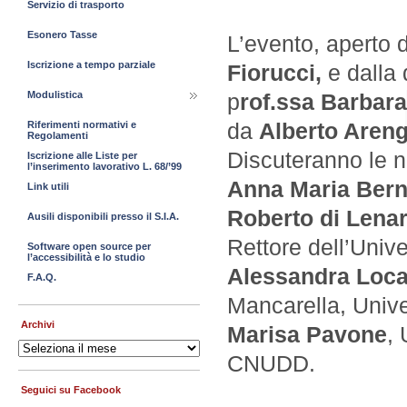
Servizio di trasporto
Esonero Tasse
L’evento, aperto d
Iscrizione a tempo parziale
Fiorucci,
e dalla 
Modulistica
p
rof.ssa Barbar
da
Alberto Areng
Riferimenti normativi e
Regolamenti
Discuteranno le n
Iscrizione alle Liste per
l’inserimento lavorativo L. 68/’99
Anna Maria Bern
Link utili
Roberto di Lenar
Ausili disponibili presso il S.I.A.
Rettore dell’Unive
Software open source per
l’accessibilità e lo studio
Alessandra Locat
F.A.Q.
Mancarella, Unive
Archivi
Marisa Pavone
, 
Archivi
CNUDD.
Seguici su Facebook