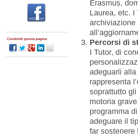
Erasmus, dom
Laurea, etc. I
archiviazione d
all’aggiorname
Condividi questa pagina
Percorsi di st
I Tutor, di co
personalizzazi
adeguarli alla 
rappresenta l’
soprattutto gl
motoria grave,
programma di s
adeguare il ti
far sostenere 