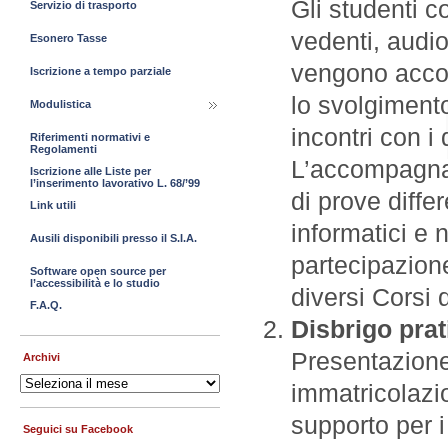
Gli studenti c
Servizio di trasporto
vedenti, audio
Esonero Tasse
vengono accom
Iscrizione a tempo parziale
lo svolgimento
Modulistica
incontri con i
Riferimenti normativi e
Regolamenti
L’accompagname
Iscrizione alle Liste per
l’inserimento lavorativo L. 68/’99
di prove differ
Link utili
informatici e n
Ausili disponibili presso il S.I.A.
partecipazione
Software open source per
l’accessibilità e lo studio
diversi Corsi 
F.A.Q.
Disbrigo prat
Presentazione
Archivi
Archivi
immatricolazi
supporto per 
Seguici su Facebook