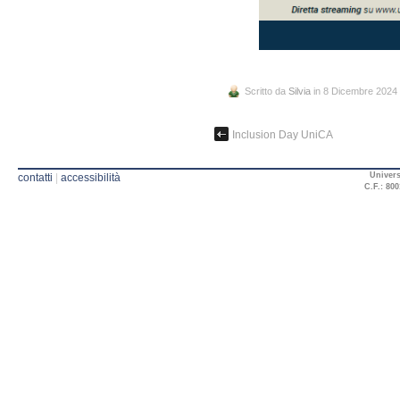
Scritto da
Silvia
in 8 Dicembre 2024
Inclusion Day UniCA
Univers
contatti
|
accessibilità
C.F.: 800