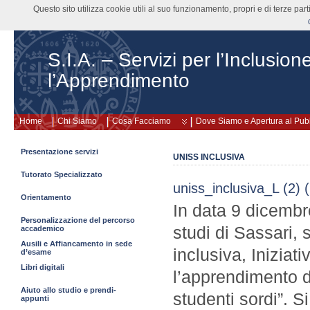
Questo sito utilizza cookie utili al suo funzionamento, propri e di terze pa
S.I.A. – Servizi per l’Inclusion
l’Apprendimento
Home
Chi Siamo
Cosa Facciamo
Dove Siamo e Apertura al Pub
Presentazione servizi
UNISS INCLUSIVA
Tutorato Specializzato
uniss_inclusiva_L (2) (
Orientamento
In data 9 dicembr
Personalizzazione del percorso
studi di Sassari,
accademico
Ausili e Affiancamento in sede
inclusiva, Iniziati
d’esame
Libri digitali
l’apprendimento d
Aiuto allo studio e prendi-
studenti sordi”. Si
appunti