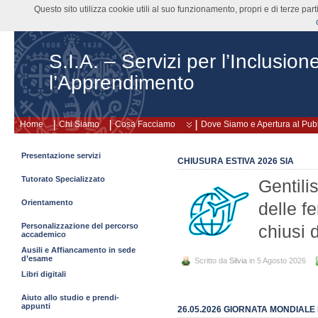
Questo sito utilizza cookie utili al suo funzionamento, propri e di terze pa
S.I.A. – Servizi per l’Inclusion
l’Apprendimento
Home
Chi Siamo
Cosa Facciamo
Dove Siamo e Apertura al Pub
Presentazione servizi
CHIUSURA ESTIVA 2026 SIA
Tutorato Specializzato
Gentili
Orientamento
delle fe
Personalizzazione del percorso
chiusi 
accademico
Ausili e Affiancamento in sede
d’esame
Scritto da
Silvia
in 5 Agosto 2026
Libri digitali
Aiuto allo studio e prendi-
appunti
26.05.2026 GIORNATA MONDIALE