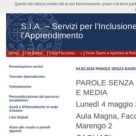
Questo sito utilizza cookie utili al suo funzionamento, propri e di terze pa
S.I.A. – Servizi per l’Inclusion
l’Apprendimento
Home
Chi Siamo
Cosa Facciamo
Dove Siamo e Apertura al Pub
Presentazione servizi
04.05.2026 PAROLE SENZA BARR
Tutorato Specializzato
PAROLE SENZA 
Orientamento
E MEDIA
Personalizzazione del percorso
accademico
Lunedì 4 maggio 2
Ausili e Affiancamento in sede
d’esame
Aula Magna, Facol
Libri digitali
Marengo 2
Aiuto allo studio e prendi-
appunti