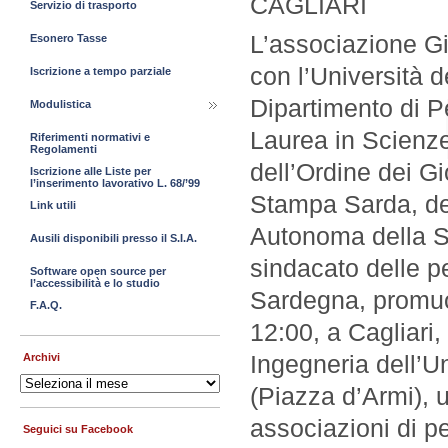
CAGLIARI
Servizio di trasporto
L’associazione Gi
Esonero Tasse
con l’Università de
Iscrizione a tempo parziale
Dipartimento di Pe
Modulistica
Laurea in Scienze
Riferimenti normativi e
Regolamenti
dell’Ordine dei Gi
Iscrizione alle Liste per
l’inserimento lavorativo L. 68/’99
Stampa Sarda, de
Link utili
Autonoma della Sa
Ausili disponibili presso il S.I.A.
sindacato delle p
Software open source per
l’accessibilità e lo studio
Sardegna, promuov
F.A.Q.
12:00, a Cagliari,
Ingegneria dell’Un
Archivi
Archivi
(Piazza d’Armi), u
associazioni di pe
Seguici su Facebook