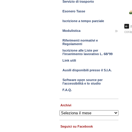
Servizio di trasporto
Esonero Tasse
Iscrizione a tempo parziale
Modulistica
corag
Riferimenti normativi e
Regolamenti
Iscrizione alle Liste per
l’inserimento lavorativo L. 68/’99
Link utili
Ausili disponibili presso il S.I.A.
Software open source per
l’accessibilità e lo studio
F.A.Q.
Archivi
Archivi
Seguici su Facebook