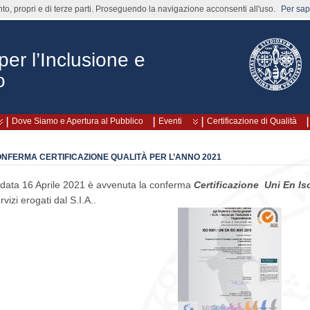
nto, propri e di terze parti. Proseguendo la navigazione acconsenti all'uso.
Per sape
 per l’Inclusione e
o
Dove Siamo e Apertura al Pubblico
Eventi
Certificazione di Qualità
NFERMA CERTIFICAZIONE QUALITÀ PER L’ANNO 2021
 data 16 Aprile 2021 è avvenuta la conferma
Certificazione
Uni En I
rvizi erogati dal S.I.A..