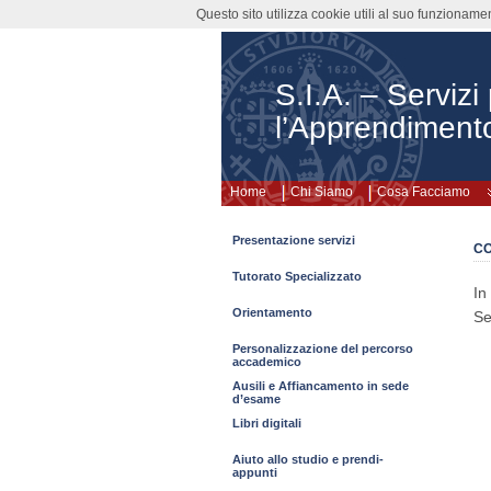
Questo sito utilizza cookie utili al suo funzioname
S.I.A. – Servizi
l’Apprendiment
Home
Chi Siamo
Cosa Facciamo
Presentazione servizi
CO
Tutorato Specializzato
In
Orientamento
Se
Personalizzazione del percorso
accademico
Ausili e Affiancamento in sede
d’esame
Libri digitali
Aiuto allo studio e prendi-
appunti