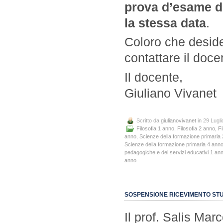
prova d’esame do
la stessa data
.
Coloro che desid
contattare il doce
Il docente,
Giuliano Vivanet
Scritto da
giulianovivanet
in 29 Lugl
Filosofia 1 anno
,
Filosofia 2 anno
,
Fi
anno
,
Scienze della formazione primaria
Scienze della formazione primaria 4 ann
pedagogiche e dei servizi educativi 1 an
anno
SOSPENSIONE RICEVIMENTO STU
Il prof. Salis Mar