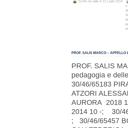
Scritto da
salis
in 22 Luglio 2019
e
d
S
d
p
a
PROF. SALIS MARCO – APPELLO 
PROF. SALIS MAR
pedagogia e delle 
30/46/65183 PI
ATZORI ALESSAN
AURORA 2018 10
2014 10 -; 30/
; 30/46/65457 