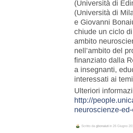
(Università di Ed
(Università di Mil
e Giovanni Bonaiut
chiude un ciclo di 
ambito neuroscien
nell’ambito del p
finanziato dalla 
a insegnanti, educ
interessati ai tem
Ulteriori informazi
http://people.uni
neuroscienze-ed-e
Scritto da
gbonaiuti
in 26 Giugno 20