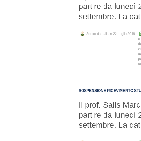
partire da lunedì 
settembre. La dat
Scritto da
salis
in 22 Luglio 2019
e
d
S
d
p
a
SOSPENSIONE RICEVIMENTO STU
Il prof. Salis Mar
partire da lunedì 
settembre. La dat