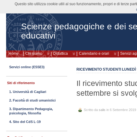
Questo sito utilizza cookie utili al suo funzionamento, propri e di terze pa
Scienze pedagogiche e dei ser
educativi
Home
Chi siamo
Didattica
Calendario e orari
Servizi ag
Servizi online (ESSE3)
RICEVIMENTO STUDENTI LUNEDÌ
Il ricevimento stu
Siti di riferimento
settembre si svol
1. Università di Cagliari
2. Facoltà di studi umanistici
3. Dipartimento Pedagogia,
Scritto da
salis
in 6 Settembre 2019
psicologia, filosofia
4. Sito del CdS L-19