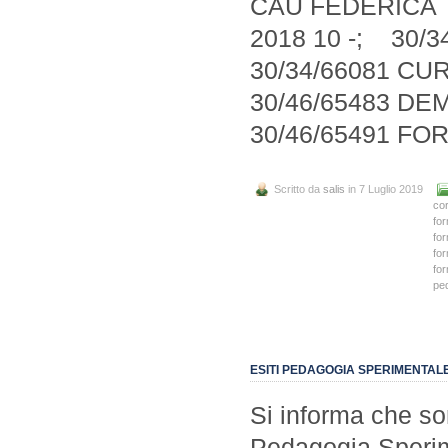
CAU FEDERICA 2
2018 10 -; 30/
30/34/66081 C
30/46/65483 DE
30/46/65491 FOR
Scritto da
salis
in 7 Luglio 2019
co
fo
fo
fo
fo
ped
ESITI PEDAGOGIA SPERIMENTALE
Si informa che son
Pedagogia Sperim