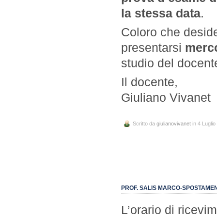
la stessa data
.
Coloro che desid
presentarsi
merco
studio del docente
Il docente,
Giuliano Vivanet
Scritto da
giulianovivanet
in 4 Luglio
PROF. SALIS MARCO-SPOSTAMEN
L’orario di ricevi