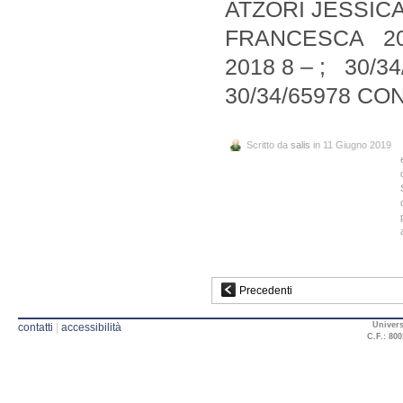
ATZORI JESSICA
FRANCESCA 201
2018 8 – ; 30/3
30/34/65978 CO
Scritto da
salis
in 11 Giugno 2019
Precedenti
Univers
contatti
|
accessibilità
C.F.: 800