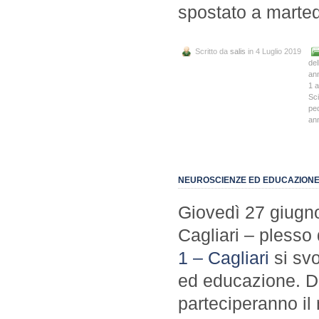
spostato a martedì
Scritto da
salis
in 4 Luglio 2019
del
an
1 
Sci
ped
an
NEUROSCIENZE ED EDUCAZIONE.
Giovedì 27 giugno 
Cagliari – plesso
1 – Cagliari
si svo
ed educazione. Dal
parteciperanno il