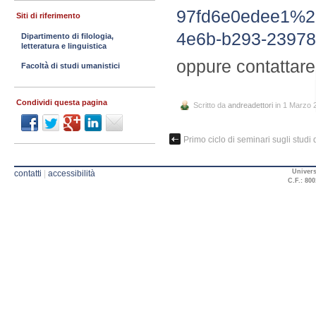
97fd6e0edee1%
Siti di riferimento
4e6b-b293-2397
Dipartimento di filologia,
letteratura e linguistica
oppure contattare
Facoltà di studi umanistici
Condividi questa pagina
Scritto da
andreadettori
in 1 Marzo 
Primo ciclo di seminari sugli studi
Univers
contatti
|
accessibilità
C.F.: 800