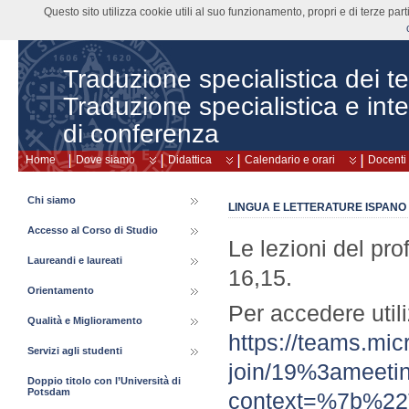
Questo sito utilizza cookie utili al suo funzionamento, propri e di terze pa
Traduzione specialistica dei tes
Traduzione specialistica e int
di conferenza
Home
Dove siamo
Didattica
Calendario e orari
Docenti
Chi siamo
LINGUA E LETTERATURE ISPANO A
Accesso al Corso di Studio
Le lezioni del pro
Laureandi e laureati
16,15.
Orientamento
Per accedere utili
Qualità e Miglioramento
https://teams.mic
Servizi agli studenti
join/19%3amee
Doppio titolo con l’Università di
Potsdam
context=%7b%22