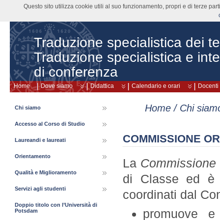
Questo sito utilizza cookie utili al suo funzionamento, propri e di terze pa
Traduzione specialistica dei tes
Traduzione specialistica e int
di conferenza
Home
Dove siamo
Didattica
Calendario e orari
Docenti
Home
/
Chi siam
Chi siamo
Accesso al Corso di Studio
COMMISSIONE O
Laureandi e laureati
Orientamento
La
Commissione 
Qualità e Miglioramento
di Classe ed è
Servizi agli studenti
coordinati dal Con
Doppio titolo con l’Università di
promuove e m
Potsdam