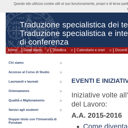
Questo sito utilizza cookie utili al suo funzionamento, propri e di terze pa
Traduzione specialistica dei tes
Traduzione specialistica e int
di conferenza
Home
Dove siamo
Didattica
Calendario e orari
Docenti
Chi siamo
Accesso al Corso di Studio
EVENTI E INIZIATI
Laureandi e laureati
Orientamento
Iniziative volte a
Qualità e Miglioramento
del Lavoro:
Servizi agli studenti
A.A. 2015-2016
Doppio titolo con l’Università di
Potsdam
Come diventa