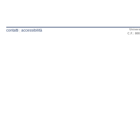
Univers
contatti
|
accessibilità
C.F.: 800