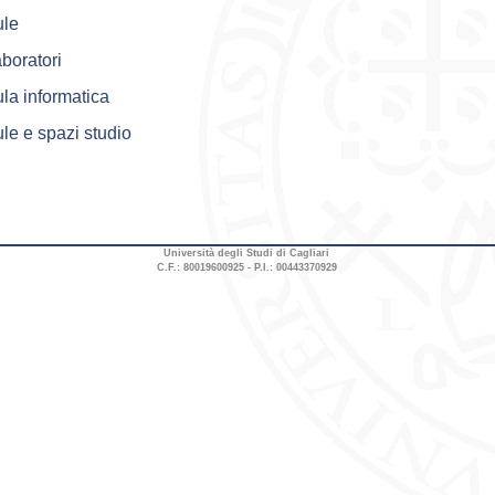
ule
boratori
la informatica
le e spazi studio
Università degli Studi di Cagliari
C.F.: 80019600925 - P.I.: 00443370929