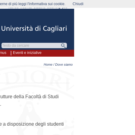
rne di più leggi l'informativa sui cookie.
Chiudi
rubrica
webmail
studenti
elearning
pec
smus
Eventi e iniziative
Home
/ Dove siamo
rutture della Facoltà di Studi
.
re a disposizione degli studenti