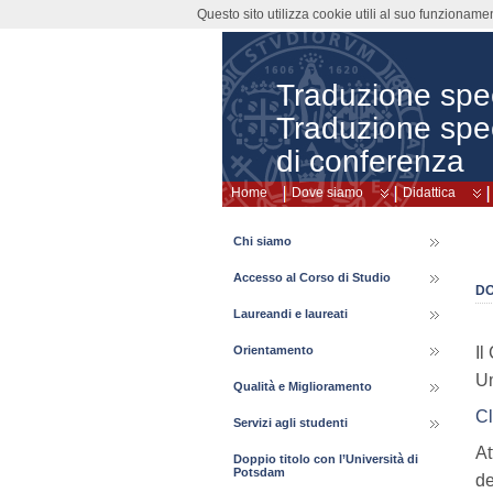
Questo sito utilizza cookie utili al suo funzioname
Traduzione speci
Traduzione spec
di conferenza
Home
Dove siamo
Didattica
Chi siamo
Accesso al Corso di Studio
DO
Laureandi e laureati
Il
Orientamento
Um
Qualità e Miglioramento
Cl
Servizi agli studenti
At
Doppio titolo con l’Università di
Potsdam
de