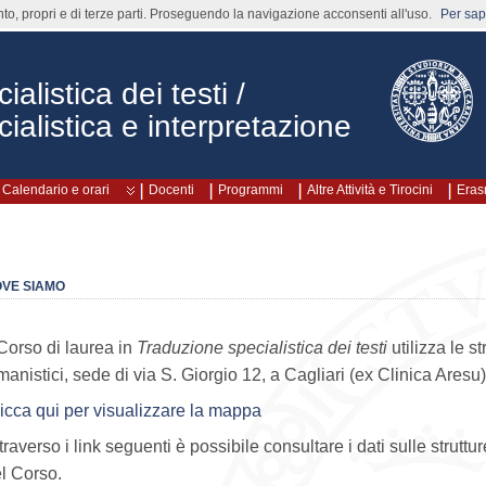
nto, propri e di terze parti. Proseguendo la navigazione acconsenti all'uso.
Per sape
alistica dei testi /
ialistica e interpretazione
Calendario e orari
Docenti
Programmi
Altre Attività e Tirocini
Era
VE SIAMO
 Corso di laurea in
Traduzione specialistica dei testi
utilizza le st
anistici, sede di via S. Giorgio 12, a Cagliari (ex Clinica Aresu)
icca qui per visualizzare la mappa
traverso i link seguenti è possibile consultare i dati sulle struttu
l Corso.