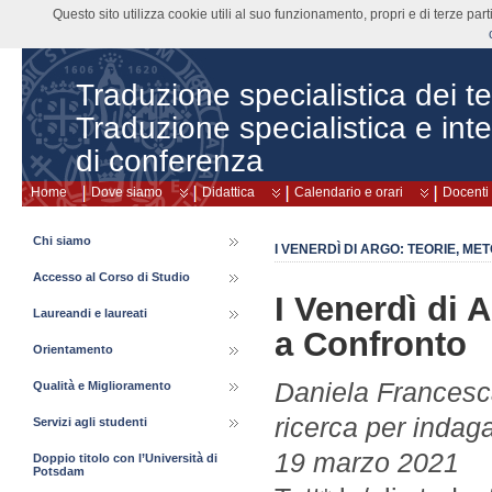
Questo sito utilizza cookie utili al suo funzionamento, propri e di terze pa
Traduzione specialistica dei tes
Traduzione specialistica e int
di conferenza
Home
Dove siamo
Didattica
Calendario e orari
Docenti
Chi siamo
I VENERDÌ DI ARGO: TEORIE, M
Accesso al Corso di Studio
I Venerdì di 
Laureandi e laureati
a Confronto
Orientamento
Daniela Francesca
Qualità e Miglioramento
ricerca per indag
Servizi agli studenti
19 marzo 2021
Doppio titolo con l’Università di
Potsdam