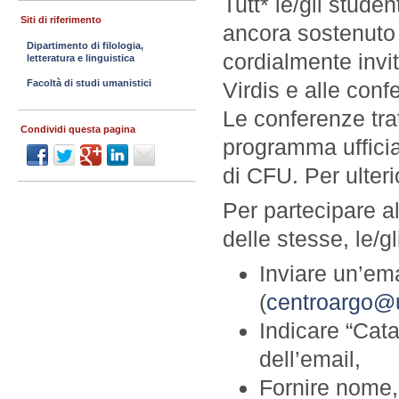
Tutt* le/gli stude
Siti di riferimento
ancora sostenuto 
Dipartimento di filologia,
cordialmente invit
letteratura e linguistica
Virdis e alle conf
Facoltà di studi umanistici
Le conferenze tra
Condividi questa pagina
programma ufficia
di CFU. Per ulterio
Per partecipare a
delle stesse, le/g
Inviare un’ema
(
centroargo@u
Indicare “Cata
dell’email,
Fornire nome,