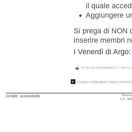
il quale acce
Aggiungere u
Si prega di NON co
inserire membri n
I Venerdì di Argo
Scritto da
andreadettori
in 1 Marzo 
Lingua e letterature ispano america
Univers
contatti
|
accessibilità
C.F.: 800