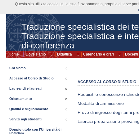
Questo sito utilizza cookie utili al suo funzionamento, propri e di terze pa
Traduzione specialistica dei tes
Traduzione specialistica e int
di conferenza
Home
Dove siamo
Didattica
Calendario e orari
Docenti
Chi siamo
Accesso al Corso di Studio
ACCESSO AL CORSO DI STUDIO
Laureandi e laureati
Requisiti e conoscenze richiest
Orientamento
Modalità di ammissione
Qualità e Miglioramento
Prove di ingresso degli anni pr
Servizi agli studenti
Esercizi preparazione prova in
Doppio titolo con l’Università di
Potsdam