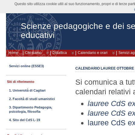
Questo sito utilizza cookie utili al suo funzionamento, propri e di terze pa
Scienze pedagogiche e dei ser
educativi
Home
Chi siamo
Didattica
Calendario e orari
Servizi ag
Servizi online (ESSE3)
CALENDARIO LAUREE OTTOBRE 
Si comunica a tutti
Siti di riferimento
calendari relativi
1. Università di Cagliari
2. Facoltà di studi umanistici
lauree CdS ex
3. Dipartimento Pedagogia,
lauree CdS e
psicologia, filosofia
4. Sito del CdS L-19
lauree CdS ex