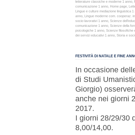
letterature classiche e moderne 1 anno
,
comunicazione 1 anno
,
Home page
,
Lett
Lingue e culture mediazione linguistica 1
anno
,
Lingue moderne com. cooperaz. in
socio-lavorativi 1 anno
,
Scienze dell’edu
comunicazione 1 anno
,
Scienze della fo
psicologiche 1 anno
,
Scienze filosofiche 
dei servizi educativi 1 anno
,
Storia e soc
FESTIVITÀ DI NATALE E FINE AN
In occasione delle
di Studi Umanisti
Giorgio) osserverà 
anche nei giorni 
2017.
I giorni 28/29/30 
8,00/14,00.