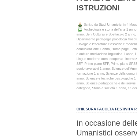
ISTRUZIONI
Scritto da
Studi Umanistici
in 4 Magg
Archeologia e storia dell’arte 1 anno
anno
,
Beni Culturali e Spettacolo 2 anno
,
Dipartimento pedagogia psicologia filosof
Filologie e letterature classiche e moder
comunicazione 1 anno
,
Home page
,
Lett
e culture mediazione linguistica 1 anno
,
L
Lingue moderne com. cooperaz. internaz
SEF
,
Primo piano SFP
,
Primo piano SPS
socio-lavorativi 1 anno
,
Scienze dell’Amm
formazione 1 anno
,
Scienze della comun
anno
,
Scienze e tecniche psicologiche 1
anno
,
Scienze pedagogiche e dei servizi 
categoria
,
Storia e società 1 anno
,
studen
CHIUSURA FACOLTÀ FESTIVITÀ 
In occasione delle
Umanistici osserv