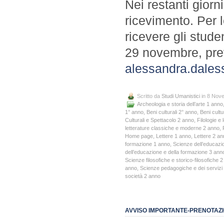
Nei restanti giorni
ricevimento. Per 
ricevere gli stude
29 novembre, prev
alessandra.dale
Scritto da
Studi Umanistici
in 8 Nov
Archeologia e storia dell’arte 1 anno
1° anno
,
Beni culturali 2° anno
,
Beni cultu
Culturali e Spettacolo 2 anno
,
Filologie e
letterature classiche e moderne 2 anno
,
Home page
,
Lettere 1 anno
,
Lettere 2 an
formazione 1 anno
,
Scienze dell’educazi
dell’educazione e della formazione 3 ann
Scienze filosofiche e storico-filosofiche 
anno
,
Scienze pedagogiche e dei servizi 
società 2 anno
AVVISO IMPORTANTE-PRENOTAZIO