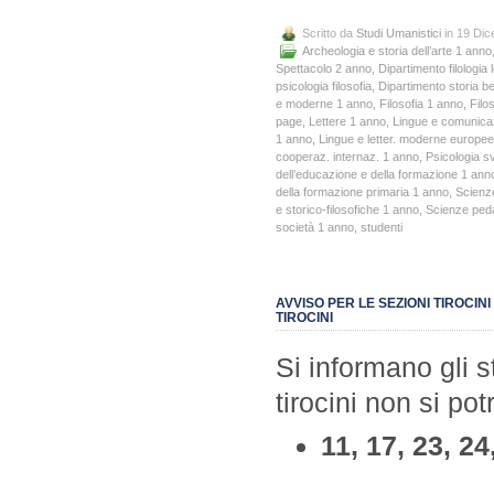
Scritto da
Studi Umanistici
in 19 Di
Archeologia e storia dell’arte 1 anno
Spettacolo 2 anno
,
Dipartimento filologia l
psicologia filosofia
,
Dipartimento storia ben
e moderne 1 anno
,
Filosofia 1 anno
,
Filo
page
,
Lettere 1 anno
,
Lingue e comunica
1 anno
,
Lingue e letter. moderne europe
cooperaz. internaz. 1 anno
,
Psicologia s
dell’educazione e della formazione 1 ann
della formazione primaria 1 anno
,
Scienz
e storico-filosofiche 1 anno
,
Scienze peda
società 1 anno
,
studenti
AVVISO PER LE SEZIONI TIROCINI
TIROCINI
Si informano gli s
tirocini non si pot
11, 17, 23, 2