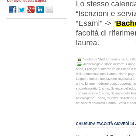
Condividi questa pagina
Lo stesso calenda
“Iscrizioni e servi
“Esami” -> “
Bache
facoltà di riferim
laurea.
Scritto da
Studi Umanistici
in 16 Ott
Archeologia e storia dell’arte 1 anno
anno
,
Filologie e letterature classiche e
della comunicazione 1 anno
,
Home page
Lingue e culture mediazione linguistica 1
anno
,
Lingue moderne com. cooperaz. in
socio-lavorativi 1 anno
,
Scienze dell’edu
comunicazione 1 anno
,
Scienze della fo
psicologiche 1 anno
,
Scienze filosofiche 
dei servizi educativi 1 anno
,
Storia e soc
CHIUSURA FACOLTÀ GIOVEDÌ 14 