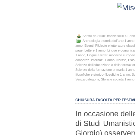
Scritto da
Studi Umanistici
in 4 Febb
Archeologia e storia dell’arte 1 anno
anno
,
Eventi
,
Filologie e letterature cla
page
,
Lettere 1 anno
,
Lingue e comunica
1 anno
,
Lingue e letter. moderne europe
cooperaz. internaz. 1 anno
,
Notizie
,
Psic
Scienze dell’educazione e della formazi
Scienze della formazione primaria 1 ann
filosofiche e storico-filosofiche 1 anno
,
Sc
Senza categoria
,
Storia e società 1 anno
CHIUSURA FACOLTÀ PER FESTIVIT
In occasione delle 
di Studi Umanisti
Giorgio) osserverà’