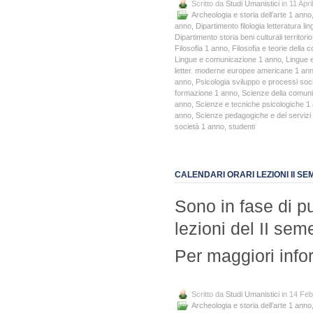
Scritto da
Studi Umanistici
in 11 Apri
Archeologia e storia dell’arte 1 anno
anno
,
Dipartimento filologia letteratura lin
Dipartimento storia beni culturali territorio
Filosofia 1 anno
,
Filosofia e teorie della
Lingue e comunicazione 1 anno
,
Lingue e
letter. moderne europee americane 1 an
anno
,
Psicologia sviluppo e processi soci
formazione 1 anno
,
Scienze della comun
anno
,
Scienze e tecniche psicologiche 1
anno
,
Scienze pedagogiche e dei servizi 
società 1 anno
,
studenti
CALENDARI ORARI LEZIONI II SEM
Sono in fase di pu
lezioni del II sem
Per maggiori info
Scritto da
Studi Umanistici
in 14 Feb
Archeologia e storia dell’arte 1 anno