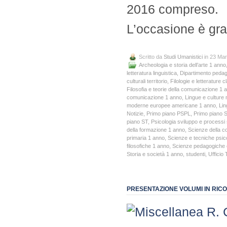
2016 compreso.
L’occasione è gr
Scritto da
Studi Umanistici
in 23 Ma
Archeologia e storia dell’arte 1 anno
letteratura linguistica
,
Dipartimento pedago
culturali territorio
,
Filologie e letterature
Filosofia e teorie della comunicazione 1 
comunicazione 1 anno
,
Lingue e culture 
moderne europee americane 1 anno
,
Lin
Notizie
,
Primo piano PSPL
,
Primo piano 
piano ST
,
Psicologia sviluppo e processi 
della formazione 1 anno
,
Scienze della 
primaria 1 anno
,
Scienze e tecniche psic
filosofiche 1 anno
,
Scienze pedagogiche e
Storia e società 1 anno
,
studenti
,
Ufficio 
PRESENTAZIONE VOLUMI IN RIC