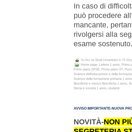
In caso di difficol
può procedere all’i
mancante, pertan
rivolgersi alla se
esame sostenuto
Scritto da
Studi Umanistici
in 25 Ma
Home page
,
Lettere 1 anno
,
Primo 
Primo piano SPSE
,
Primo piano ST
,
Psico
Scienze dell’educazione e della formazi
Scienze della formazione primaria 1 ann
filosofiche e storico-filosofiche 1 anno
,
Sc
Storia e società 1 anno
,
studenti
AVVISO IMPORTANTE-NUOVA PR
NOVITÀ-
NON PI
SEGRETERIA ST