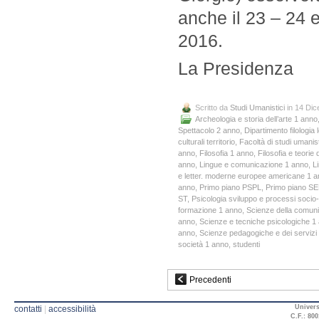
anche il 23 – 24 
2016.
La Presidenza
Scritto da
Studi Umanistici
in 14 Di
Archeologia e storia dell’arte 1 anno
Spettacolo 2 anno
,
Dipartimento filologia l
culturali territorio
,
Facoltà di studi umanist
anno
,
Filosofia 1 anno
,
Filosofia e teori
anno
,
Lingue e comunicazione 1 anno
,
L
e letter. moderne europee americane 1 
anno
,
Primo piano PSPL
,
Primo piano SE
ST
,
Psicologia sviluppo e processi socio-
formazione 1 anno
,
Scienze della comun
anno
,
Scienze e tecniche psicologiche 1
anno
,
Scienze pedagogiche e dei servizi 
società 1 anno
,
studenti
Precedenti
Univers
contatti
|
accessibilità
C.F.: 800