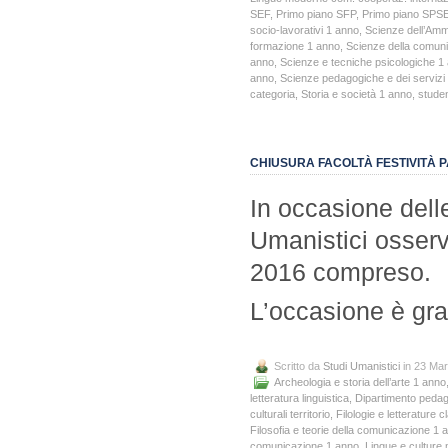
SEF
,
Primo piano SFP
,
Primo piano SPS
socio-lavorativi 1 anno
,
Scienze dell’Amm
formazione 1 anno
,
Scienze della comun
anno
,
Scienze e tecniche psicologiche 1
anno
,
Scienze pedagogiche e dei servizi 
categoria
,
Storia e società 1 anno
,
studen
CHIUSURA FACOLTÀ FESTIVITÀ 
In occasione delle
Umanistici osserv
2016 compreso.
L’occasione è gr
Scritto da
Studi Umanistici
in 23 Ma
Archeologia e storia dell’arte 1 anno
letteratura linguistica
,
Dipartimento pedago
culturali territorio
,
Filologie e letterature
Filosofia e teorie della comunicazione 1 
comunicazione 1 anno
,
Lingue e culture 