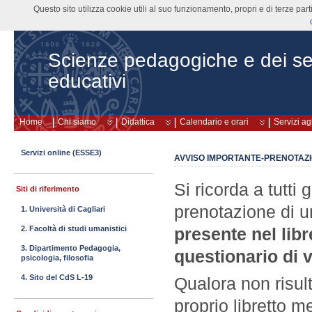
Questo sito utilizza cookie utili al suo funzionamento, propri e di terze pa
Scienze pedagogiche e dei ser
educativi
Home
Chi siamo
Didattica
Calendario e orari
Servizi ag
Servizi online (ESSE3)
AVVISO IMPORTANTE-PRENOTAZIO
Si ricorda a tutti 
Siti di riferimento
prenotazione di 
1. Università di Cagliari
2. Facoltà di studi umanistici
presente nel libr
3. Dipartimento Pedagogia,
questionario di 
psicologia, filosofia
4. Sito del CdS L-19
Qualora non risult
proprio libretto m