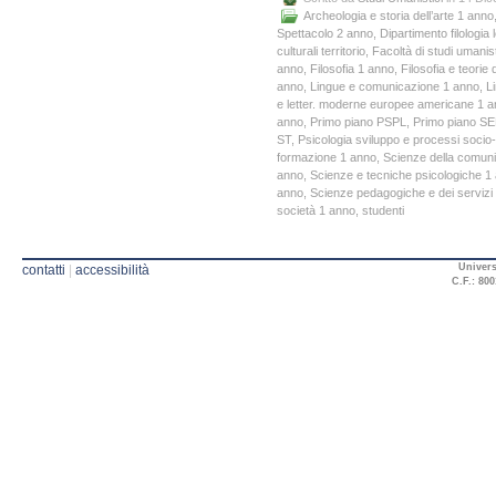
Archeologia e storia dell’arte 1 anno
Spettacolo 2 anno
,
Dipartimento filologia l
culturali territorio
,
Facoltà di studi umanist
anno
,
Filosofia 1 anno
,
Filosofia e teori
anno
,
Lingue e comunicazione 1 anno
,
L
e letter. moderne europee americane 1 
anno
,
Primo piano PSPL
,
Primo piano SE
ST
,
Psicologia sviluppo e processi socio-
formazione 1 anno
,
Scienze della comun
anno
,
Scienze e tecniche psicologiche 1
anno
,
Scienze pedagogiche e dei servizi 
società 1 anno
,
studenti
Univers
contatti
|
accessibilità
C.F.: 800