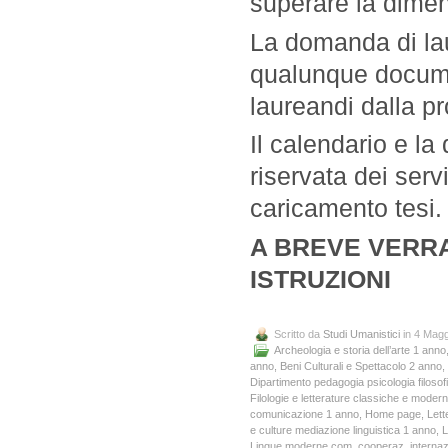
superare la dime
La domanda di lau
qualunque documen
laureandi dalla p
Il calendario e la 
riservata dei serv
caricamento tesi.
A BREVE VERR
ISTRUZIONI
Scritto da
Studi Umanistici
in 4 Magg
Archeologia e storia dell’arte 1 anno
anno
,
Beni Culturali e Spettacolo 2 anno
,
Dipartimento pedagogia psicologia filosof
Filologie e letterature classiche e moder
comunicazione 1 anno
,
Home page
,
Lett
e culture mediazione linguistica 1 anno
,
L
Lingue moderne com. cooperaz. internaz