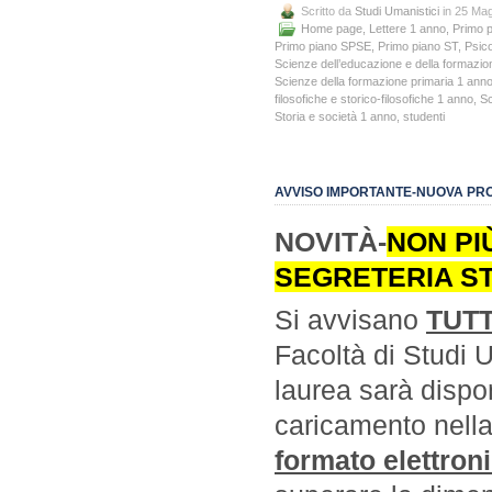
Scritto da
Studi Umanistici
in 25 Ma
Home page
,
Lettere 1 anno
,
Primo 
Primo piano SPSE
,
Primo piano ST
,
Psico
Scienze dell’educazione e della formazi
Scienze della formazione primaria 1 ann
filosofiche e storico-filosofiche 1 anno
,
Sc
Storia e società 1 anno
,
studenti
AVVISO IMPORTANTE-NUOVA PR
NOVITÀ-
NON PI
SEGRETERIA ST
Si avvisano
TUTT
Facoltà di Studi 
laurea sarà dispo
caricamento nella
formato elettron