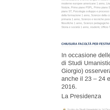
moderne europee americane 1 anno
,
Lin
Notizie
,
Primo piano PSPL
,
Primo piano 
piano ST
,
Psicologia sviluppo e processi 
della formazione 1 anno
,
Scienze della 
primaria 1 anno
,
Scienze e tecniche psic
filosofiche 1 anno
,
Scienze pedagogiche e
Storia e società 1 anno
,
studenti
,
Ufficio 
CHIUSURA FACOLTÀ PER FESTIVIT
In occasione delle 
di Studi Umanisti
Giorgio) osserverà’
anche il 23 – 24 
2016.
La Presidenza
Scritto da
Studi Umanistici
in 14 Di