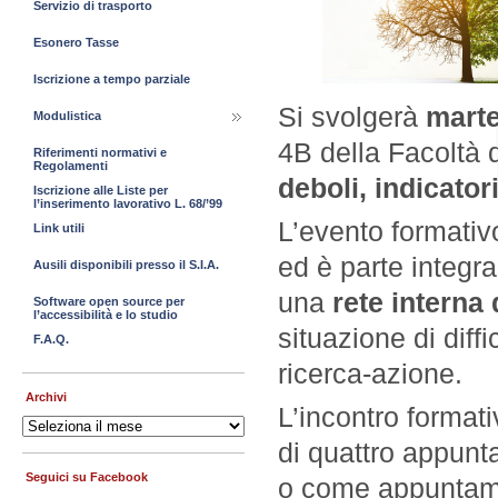
Servizio di trasporto
Esonero Tasse
Iscrizione a tempo parziale
Si svolgerà
marte
Modulistica
4B della Facoltà d
Riferimenti normativi e
Regolamenti
deboli, indicatori
Iscrizione alle Liste per
l’inserimento lavorativo L. 68/’99
L’evento formativ
Link utili
ed è parte integra
Ausili disponibili presso il S.I.A.
una
rete interna
Software open source per
l’accessibilità e lo studio
situazione di diffi
F.A.Q.
ricerca-azione.
Archivi
L’incontro format
Archivi
di quattro appun
Seguici su Facebook
o come appuntame