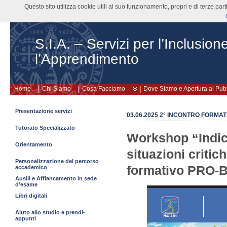
Questo sito utilizza cookie utili al suo funzionamento, propri e di terze pa
S.I.A. – Servizi per l’Inclusion
l’Apprendimento
Home
Chi Siamo
Cosa Facciamo
Dove Siamo e Apertura al Pub
Presentazione servizi
03.06.2025 2° INCONTRO FORMA
Tutorato Specializzato
Workshop “Indica
Orientamento
situazioni critic
Personalizzazione del percorso
formativo PRO
accademico
Ausili e Affiancamento in sede
d’esame
Libri digitali
Aiuto allo studio e prendi-
appunti