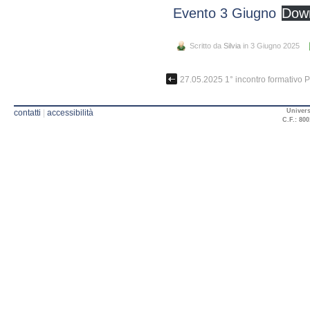
Evento 3 Giugno
Dow
Scritto da
Silvia
in 3 Giugno 2025
27.05.2025 1° incontro formati
Univers
contatti
|
accessibilità
C.F.: 800