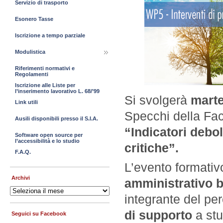
Servizio di trasporto
Esonero Tasse
Iscrizione a tempo parziale
Modulistica
Riferimenti normativi e
Regolamenti
Iscrizione alle Liste per
l’inserimento lavorativo L. 68/’99
Si svolgerà
marte
Link utili
Specchi della Fac
Ausili disponibili presso il S.I.A.
“Indicatori debol
Software open source per
l’accessibilità e lo studio
critiche”.
F.A.Q.
L’evento formativo
Archivi
amministrativo b
Archivi
integrante del pe
di supporto
a stu
Seguici su Facebook