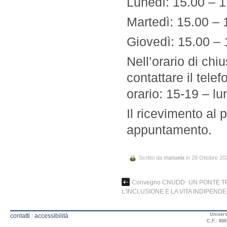
Lunedì: 15.00 – 1
Martedì: 15.00 – 
Giovedì: 15.00 – 
Nell’orario di chiu
contattare il tel
orario: 15-19 – l
Il ricevimento al 
appuntamento.
Scritto da
manuela
in 28 Ottobre 20
Convegno CNUDD- UN PONTE T
L’INCLUSIONE E LA VITA INDIPEND
Univers
contatti
|
accessibilità
C.F.: 800