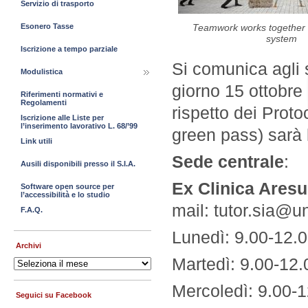
Servizio di trasporto
Esonero Tasse
Teamwork works together t
system
Iscrizione a tempo parziale
Si comunica agli s
Modulistica
giorno 15 ottobre 
Riferimenti normativi e
Regolamenti
rispetto dei Proto
Iscrizione alle Liste per
l’inserimento lavorativo L. 68/’99
green pass) sarà 
Link utili
Sede centrale
:
Ausili disponibili presso il S.I.A.
Ex Clinica Aresu
Software open source per
l’accessibilità e lo studio
mail: tutor.sia@un
F.A.Q.
Lunedì: 9.00-12.0
Archivi
Martedì: 9.00-12.
Archivi
Mercoledì: 9.00-1
Seguici su Facebook