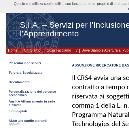
Questo sito utilizza cookie utili al suo funzionamento, propri e di terze pa
S.I.A. – Servizi per l’Inclusion
l’Apprendimento
Home
Chi Siamo
Cosa Facciamo
Dove Siamo e Apertura al Pub
Presentazione servizi
ASSUNZIONE RICERCATORE BASE
Tutorato Specializzato
Il CRS4 avvia una se
Orientamento
contratto a tempo 
Personalizzazione del percorso
riservata ai soggetti
accademico
Ausili e Affiancamento in sede
comma 1 della L. n.
d’esame
Libri digitali
Programma Natural
Aiuto allo studio e prendi-
Technologies del Se
appunti