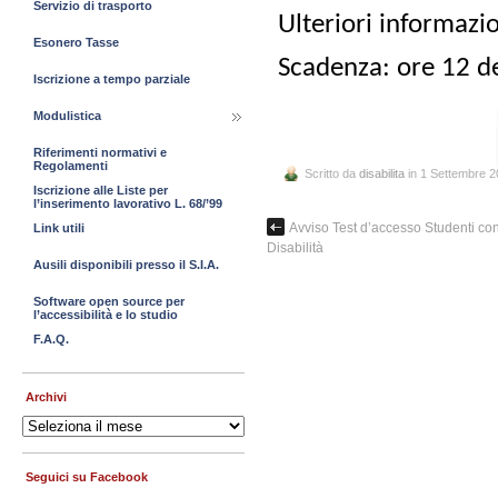
Servizio di trasporto
Ulteriori informazio
Esonero Tasse
Scadenza: ore 12 d
Iscrizione a tempo parziale
Modulistica
Riferimenti normativi e
Regolamenti
Scritto da
disabilita
in 1 Settembre 
Iscrizione alle Liste per
l’inserimento lavorativo L. 68/’99
Avviso Test d’accesso Studenti co
Link utili
Disabilità
Ausili disponibili presso il S.I.A.
Software open source per
l’accessibilità e lo studio
F.A.Q.
Archivi
Archivi
Seguici su Facebook