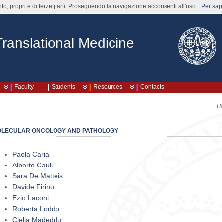
nto, propri e di terze parti. Proseguendo la navigazione acconsenti all'uso.
Per sape
ranslational Medicine
Faculty
Students
Resources
Contacts
H
LECULAR ONCOLOGY AND PATHOLOGY
Paola Caria
Alberto Cauli
Sara De Matteis
Davide Firinu
Ezio Laconi
Roberta Loddo
Clelia Madeddu