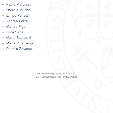
Fabio Marongiu
Daniela Murtas
Enrico Peiretti
Andrea Perra
Matteo Piga
Luca Saba
Mario Scartozzi
Maria Pina Serra
Patrizia Zavattari
Università degli Studi di Cagliari
C.F.: 80019600925 - P.I.: 00443370929