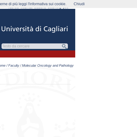
rne di più leggi l'informativa sui cookie.
Chiudi
rubrica
webmail
studenti
elearning
pec
ome
/
Faculty
/ Molecular Oncology and Pathology