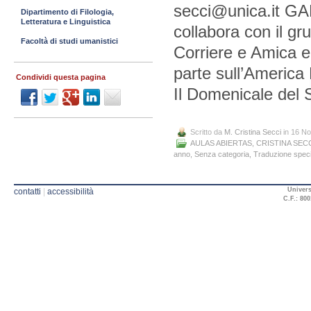
secci@unica.it GA
Dipartimento di Filologia,
Letteratura e Linguistica
collabora con il g
Facoltà di studi umanistici
Corriere e Amica e 
parte sull’America 
Condividi questa pagina
Il Domenicale del 
Scritto da
M. Cristina Secci
in 16 N
AULAS ABIERTAS
,
CRISTINA SEC
anno
,
Senza categoria
,
Traduzione specia
Univers
contatti
|
accessibilità
C.F.: 800