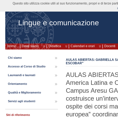
Questo sito utilizza cookie utili al suo funzionamento, propri e di terze pa
Lingue e comunicazione
Home
Dove siamo
Didattica
Calendari e orari
Docenti
Chi siamo
AULAS ABIERTAS: GABRIELLA SA
ESCOBAR”
Accesso al Corso di Studio
AULAS ABIERTAS Sem
Laureandi e laureati
America Latina e C
Orientamento
Campus Aresu GAB
Qualità e Miglioramento
costruisce un’inter
Servizi agli studenti
ospite dei corsi ma
europea” coordinan
Siti di riferimento