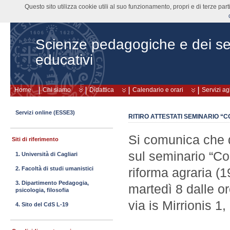
Questo sito utilizza cookie utili al suo funzionamento, propri e di terze pa
Scienze pedagogiche e dei ser
educativi
Home
Chi siamo
Didattica
Calendario e orari
Servizi ag
Servizi online (ESSE3)
RITIRO ATTESTATI SEMINARIO 
Si comunica che 
Siti di riferimento
sul seminario “Co
1. Università di Cagliari
2. Facoltà di studi umanistici
riforma agraria (19
3. Dipartimento Pedagogia,
martedì 8 dalle or
psicologia, filosofia
via is Mirrionis 1,
4. Sito del CdS L-19