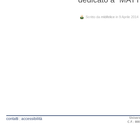
Scritto da
mldifelice
in 9 Aprile 2014
Univers
contatti
|
accessibilità
C.F.: 800