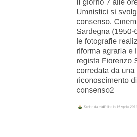
Il giorno 7 alle o
Umnistici si svolg
consenso. Cinema 
Sardegna (1950-62
le fotografie real
riforma agraria e 
regista Fiorenzo 
corredata da una r
riconoscimento di
consenso2
Scritto da
mldifelice
in 16 Aprile 201