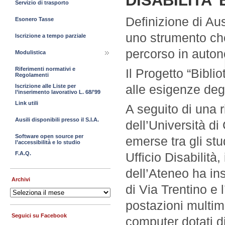
DISABILITA’ 
Servizio di trasporto
Definizione di Ausi
Esonero Tasse
uno strumento che
Iscrizione a tempo parziale
percorso in auto
Modulistica
Riferimenti normativi e
Il Progetto “Bibli
Regolamenti
alle esigenze degl
Iscrizione alle Liste per
l’inserimento lavorativo L. 68/’99
Link utili
A seguito di una r
Ausili disponibili presso il S.I.A.
dell’Università di
Software open source per
emerse tra gli stud
l’accessibilità e lo studio
F.A.Q.
Ufficio Disabilità
dell’Ateneo ha ins
Archivi
di Via Trentino e 
Archivi
postazioni multime
Seguici su Facebook
computer dotati d