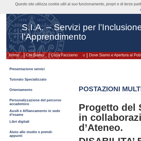
Questo sito utilizza cookie utili al suo funzionamento, propri e di terze pa
S.I.A. – Servizi per l’Inclusion
l’Apprendimento
Home
Chi Siamo
Cosa Facciamo
Dove Siamo e Apertura al Pub
Presentazione servizi
Tutorato Specializzato
POSTAZIONI MULT
Orientamento
Personalizzazione del percorso
accademico
Progetto del S
Ausili e Affiancamento in sede
in collaboraz
d’esame
Libri digitali
d’Ateneo.
Aiuto allo studio e prendi-
appunti