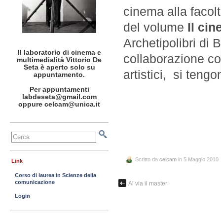
cinema alla facolt
del volume
Il ci
Archetipolibri di 
Il laboratorio di cinema e
collaborazione con
multimedialità Vittorio De
Seta è aperto solo su
artistici, si tengo
appuntamento.
Per appuntamenti
..
labdeseta@gmail.com
oppure celcam@unica.it
..
..
Scritto da
celcam
in 5 Maggio 2010
Link
Corso di laurea in Scienze della
comunicazione
Al via il master
Login