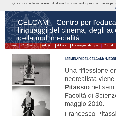
Questo sito utilizza cookie utili al suo funzionamento, propri e di terze pa
CELCAM – Centro per l'educa
linguaggi del cinema, degli aud
della multimedialità
Home
Chi Siamo
Articoli
Attività
Rassegna stampa
Contatti
I SEMINARI DEL CELCAM: “NEOR
Una riflessione o
neorealista vien
Pitassio
nel semi
Facoltà di Scienze
maggio 2010.
Francesco Pitassi