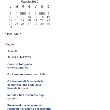
Maggio 2010
L
M
M
G
V
S
D
1
2
3
4
6
7
9
5
8
10
11
12
13
14
15
16
17
18
19
20
21
22
23
24
25
26
27
28
29
30
31
« Mar
Giu »
Pagine
Articoli
AL VIA IL MASTER
Corso di fotografia
cinematografica
E gli studenti restaurano il film
Gli studenti di Scienze della
comunicazione premiati al
Romafictionfest
In DVD il film restaurato dagli
studenti
Presentazione dei materiali
realizzati nell’ambito del progetto