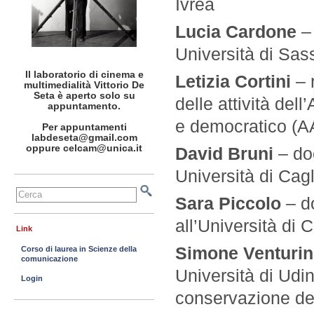
Ivrea
Lucia Cardone
–
Università di Sas
Il laboratorio di cinema e
Letizia Cortini
– 
multimedialità Vittorio De
Seta è aperto solo su
delle attività del
appuntamento.
e democratico (
Per appuntamenti
labdeseta@gmail.com
oppure celcam@unica.it
David Bruni
– do
Università di Cagl
Sara Piccolo
– d
all’Università di C
Link
Simone Venturin
Corso di laurea in Scienze della
comunicazione
Università di Udin
Login
conservazione del