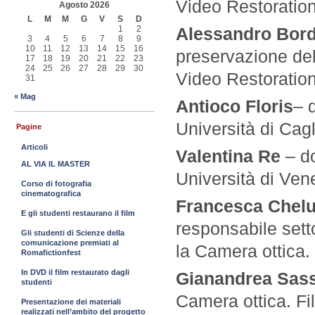
Video Restoration
Agosto 2026
L
M
M
G
V
S
D
1
2
Alessandro Bor
3
4
5
6
7
8
9
10
11
12
13
14
15
16
preservazione del
17
18
19
20
21
22
23
24
25
26
27
28
29
30
Video Restoration
31
« Mag
Antioco Floris
– 
Università di Cagl
Pagine
Articoli
Valentina Re
– d
AL VIA IL MASTER
Università di Ven
Corso di fotografia
cinematografica
Francesca Chel
E gli studenti restaurano il film
responsabile setto
Gli studenti di Scienze della
comunicazione premiati al
la Camera ottica.
Romafictionfest
In DVD il film restaurato dagli
Gianandrea Sas
studenti
Camera ottica. Fi
Presentazione dei materiali
realizzati nell’ambito del progetto