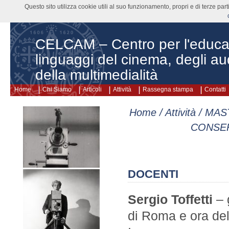
Questo sito utilizza cookie utili al suo funzionamento, propri e di terze pa
CELCAM – Centro per l'educa
linguaggi del cinema, degli aud
della multimedialità
Home
Chi Siamo
Articoli
Attività
Rassegna stampa
Contatti
Home
/
Attività
/
MAST
CONSER
DOCENTI
Sergio Toffetti
– 
di Roma e ora del