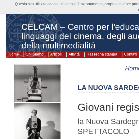
Questo sito utilizza cookie utili al suo funzionamento, propri e di terze pa
CELCAM – Centro per l'educa
linguaggi del cinema, degli aud
della multimedialità
Home
Chi Siamo
Articoli
Attività
Rassegna stampa
Contatti
Hom
LA NUOVA SARDEG
Giovani regis
la Nuova Sardeg
SPETTACOLO