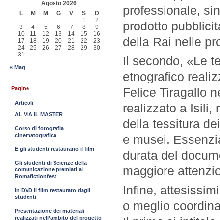
Agosto 2026
professionale, si
L
M
M
G
V
S
D
1
2
prodotto pubblicit
3
4
5
6
7
8
9
10
11
12
13
14
15
16
della Rai nelle p
17
18
19
20
21
22
23
24
25
26
27
28
29
30
31
Il secondo, «Le tes
« Mag
etnografico reali
Pagine
Felice Tiragallo n
Articoli
realizzato a Isili
AL VIA IL MASTER
della tessitura dei
Corso di fotografia
cinematografica
e musei. Essenzia
E gli studenti restaurano il film
durata del docum
Gli studenti di Scienze della
maggiore attenzio
comunicazione premiati al
Romafictionfest
Infine, attesissimi,
In DVD il film restaurato dagli
studenti
o meglio coordina
Presentazione dei materiali
realizzati nell’ambito del progetto