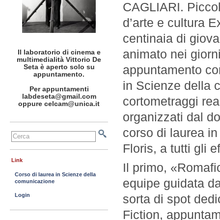
CAGLIARI. Piccol
d’arte e cultura E
centinaia di giova
animato nei giorn
Il laboratorio di cinema e
multimedialità Vittorio De
Seta è aperto solo su
appuntamento con
appuntamento.
in Scienze della
Per appuntamenti
labdeseta@gmail.com
cortometraggi real
oppure celcam@unica.it
organizzati dal do
corso di laurea i
Floris, a tutti gli 
Link
Il primo, «Romafi
Corso di laurea in Scienze della
equipe guidata da
comunicazione
Login
sorta di spot dedi
Fiction, appuntam