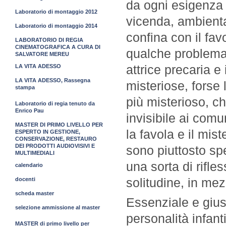
da ogni esigenza 
Laboratorio di montaggio 2012
vicenda, ambienta
Laboratorio di montaggio 2014
confina con il favo
LABORATORIO DI REGIA
CINEMATOGRAFICA A CURA DI
qualche problema 
SALVATORE MEREU
attrice precaria e 
LA VITA ADESSO
LA VITA ADESSO, Rassegna
misteriose, forse
stampa
più misterioso, c
Laboratorio di regia tenuto da
Enrico Pau
invisibile ai comu
MASTER DI PRIMO LIVELLO PER
la favola e il mis
ESPERTO IN GESTIONE,
CONSERVAZIONE, RESTAURO
DEI PRODOTTI AUDIOVISIVI E
sono piuttosto sp
MULTIMEDIALI
una sorta di rifle
calendario
solitudine, in mez
docenti
scheda master
Essenziale e gius
selezione ammissione al master
personalità infant
MASTER di primo livello per