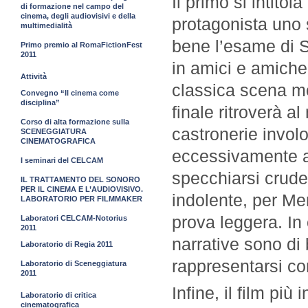
Il primo si intit
di formazione nel campo del
cinema, degli audiovisivi e della
protagonista uno 
multimedialità
bene l’esame di 
Primo premio al RomaFictionFest
2011
in amici e amiche
Attività
classica scena mor
Convegno “Il cinema come
disciplina”
finale ritroverà al
Corso di alta formazione sulla
castronerie invol
SCENEGGIATURA
CINEMATOGRAFICA
eccessivamente au
I seminari del CELCAM
specchiarsi crude
IL TRATTAMENTO DEL SONORO
PER IL CINEMA E L’AUDIOVISIVO.
indolente, per Me
LABORATORIO PER FILMMAKER
prova leggera. In
Laboratori CELCAM-Notorius
2011
narrative sono di 
Laboratorio di Regia 2011
rappresentarsi co
Laboratorio di Sceneggiatura
2011
Infine, il film pi
Laboratorio di critica
cinematografica