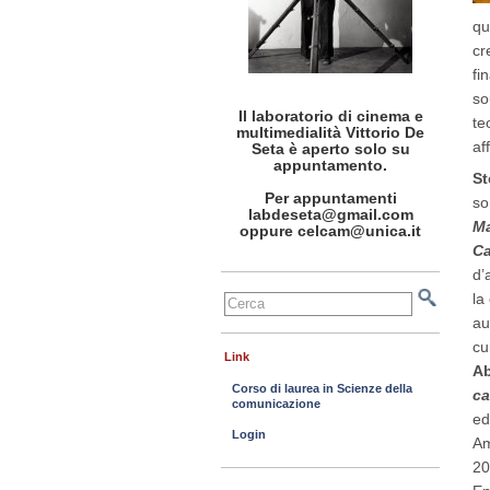
qu
cr
fi
so
Il laboratorio di cinema e
te
multimedialità Vittorio De
af
Seta è aperto solo su
appuntamento.
St
Per appuntamenti
so
labdeseta@gmail.com
Ma
oppure celcam@unica.it
Ca
d’
la
au
cu
Link
Ab
Corso di laurea in Scienze della
ca
comunicazione
ed
Login
Am
20