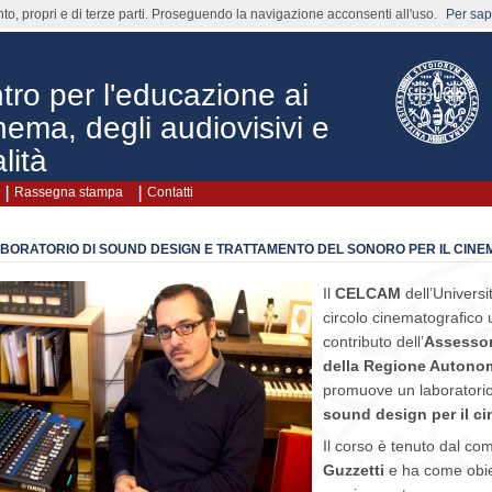
nto, propri e di terze parti. Proseguendo la navigazione acconsenti all'uso.
Per sape
o per l'educazione ai
nema, degli audiovisivi e
lità
Rassegna stampa
Contatti
BORATORIO DI SOUND DESIGN E TRATTAMENTO DEL SONORO PER IL CINEM
Il
CELCAM
dell’Universit
circolo cinematografico 
contributo dell’
Assessor
della Regione Autono
promuove un laboratorio
sound design per il ci
Il corso è tenuto dal c
Guzzetti
e ha come obiet