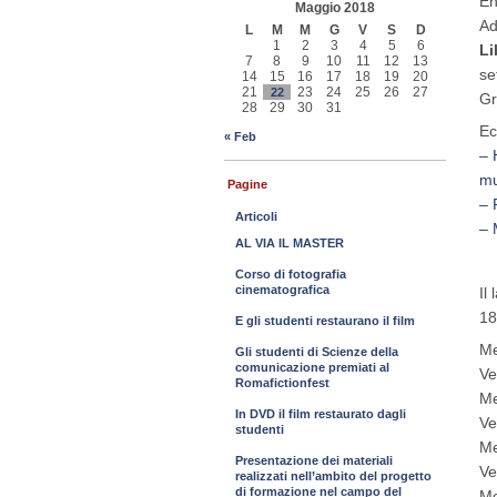
En
Maggio 2018
Ad
L
M
M
G
V
S
D
1
2
3
4
5
6
Li
7
8
9
10
11
12
13
se
14
15
16
17
18
19
20
21
23
24
25
26
27
22
Gr
28
29
30
31
Ec
« Feb
– 
mu
Pagine
– 
Articoli
–
AL VIA IL MASTER
Corso di fotografia
cinematografica
Il
18
E gli studenti restaurano il film
Me
Gli studenti di Scienze della
comunicazione premiati al
Ve
Romafictionfest
Me
In DVD il film restaurato dagli
Ve
studenti
Me
Presentazione dei materiali
Ve
realizzati nell’ambito del progetto
di formazione nel campo del
Me