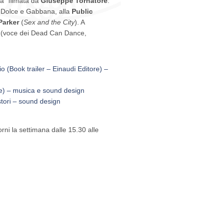
a” filmata da
Giuseppe Tornatore
.
ti Dolce e Gabbana, alla
Public
Parker
(
Sex and the City
). A
d (voce dei Dead Can Dance,
o (Book trailer – Einaudi Editore) –
re) – musica e sound design
tori – sound design
rni la settimana dalle 15.30 alle