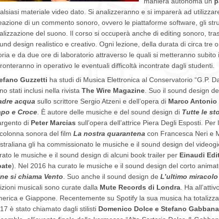
maniera autonoma un
p
alsiasi materiale video dato. Si analizzeranno e si imparerà ad utilizzare
eazione di un commento sonoro, ovvero le piattaforme software, gli strum
nalizzazione del suono. Il corso si occuperà anche di editing sonoro, t
und design realistico e creativo. Ogni lezione, della durata di circa tre
oria e da due ore di laboratorio attraverso le quali si metteranno subito in
fronteranno in operativo le eventuali difficoltà incontrate dagli studenti.
efano Guzzetti
ha studi di Musica Elettronica al Conservatorio “G.P. Da 
no stati inclusi nella rivista
The Wire Magazine
. Suo il sound design d
dre acqua
sullo scrittore Sergio Atzeni e dell’opera di
Marco Antonio
po e Croce
. È autore delle musiche e del sound design di
Tutte le sto
argento di
Peter Marcias
sull’opera dell’attrice Piera Degli Esposti. Pe
 colonna sonora del film
La nostra quarantena
con Francesca Neri e M
straliana gli ha commissionato le musiche e il sound design del videogio
rato le musiche e il sound design di alcuni book trailer per
Einaudi Edi
ate
). Nel 2016 ha curato le musiche e il sound design del corto animat
ne si chiama Vento
. Suo anche il sound design de
L’ultimo miracolo
izioni musicali sono curate dalla
Mute Records di Londra
. Ha all’atti
erica e Giappone. Recentemente su Spotify la sua musica ha totalizzato q
17 è stato chiamato dagli stilisti
Domenico Dolce e Stefano Gabbana