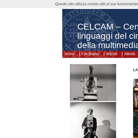
Questo sito utilizza cookie utili al suo funzioname
CELCAM – Centr
linguaggi del ci
della multimedia
Home
Chi Siamo
Articoli
Attività
LA