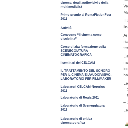
cinema, degli audiovisivi e della
Ve
multimedialità
Me
Primo premio al RomaFictionFest
2011
Il
li
Attività
Convegno “Il cinema come
Ai
disciplina”
ri
Corso di alta formazione sulla
te
SCENEGGIATURA
CINEMATOGRAFICA
L’
mu
I seminari del CELCAM
is
IL TRATTAMENTO DEL SONORO
ba
PER IL CINEMA E L’AUDIOVISIVO.
LABORATORIO PER FILMMAKER
Le
Laboratori CELCAM-Notorius
– 
2011
– 
Laboratorio di Regia 2011
– 
Laboratorio di Sceneggiatura
2011
Le
Laboratorio di critica
cinematografica