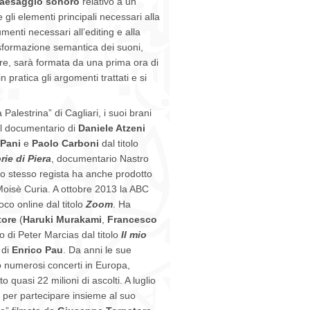
aesaggio sonoro
relativo a un
 gli elementi principali necessari alla
enti necessari all’editing e alla
rasformazione semantica dei suoni,
 ore, sarà formata da una prima ora di
 pratica gli argomenti trattati e si
Palestrina” di Cagliari, i suoi brani
el documentario di
Daniele Atzeni
 Pani
e
Paolo Carboni
dal titolo
rie di Piera
, documentario Nastro
r lo stesso regista ha anche prodotto
oisè Curia. A ottobre 2013 la ABC
co online dal titolo
Zoom
. Ha
tore
(
Haruki Murakami
,
Francesco
o di Peter Marcias dal titolo
Il mio
di
Enrico Pau
. Da anni le sue
vo numerosi concerti in Europa,
uasi 22 milioni di ascolti. A luglio
per partecipare insieme al suo