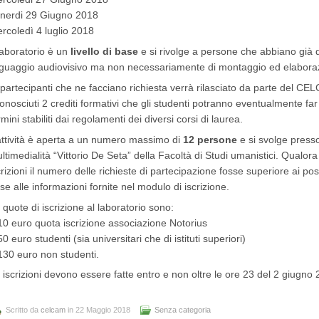
nerdi 29 Giugno 2018
rcoledì 4 luglio 2018
 laboratorio è un
livello di base
e si rivolge a persone che abbiano già d
nguaggio audiovisivo ma non necessariamente di montaggio ed elabora
 partecipanti che ne facciano richiesta verrà rilasciato da parte del C
conosciuti 2 crediti formativi che gli studenti potranno eventualmente far 
rmini stabiliti dai regolamenti dei diversi corsi di laurea.
attività è aperta a un numero massimo di
12 persone
e si svolge presso
ltimedialità “Vittorio De Seta” della Facoltà di Studi umanistici. Qualor
crizioni il numero delle richieste di partecipazione fosse superiore ai post
se alle informazioni fornite nel modulo di iscrizione.
 quote di iscrizione al laboratorio sono:
10 euro quota iscrizione associazione Notorius
50 euro studenti (sia universitari che di istituti superiori)
130 euro non studenti.
 iscrizioni devono essere fatte entro e non oltre le ore 23 del 2 giugno
Scritto da
celcam
in 22 Maggio 2018
Senza categoria