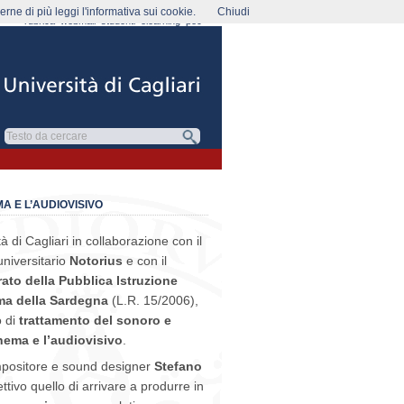
rne di più leggi l'informativa sui cookie.
Chiudi
rubrica
webmail
studenti
elearning
pec
A E L’AUDIOVISIVO
à di Cagliari in collaborazione con il
universitario
Notorius
e con il
ato della Pubblica Istruzione
ma della Sardegna
(L.R. 15/2006),
 di
trattamento del son
oro e
nema e l’audiovisivo
.
ompositore e sound designer
Stefano
tivo quello di arrivare a produrre in