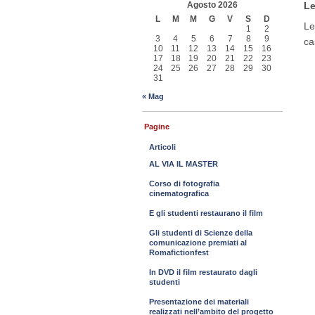
Agosto 2026
Le
L
M
M
G
V
S
D
Le
1
2
3
4
5
6
7
8
9
ca
10
11
12
13
14
15
16
17
18
19
20
21
22
23
24
25
26
27
28
29
30
31
« Mag
Pagine
Articoli
AL VIA IL MASTER
Corso di fotografia
cinematografica
E gli studenti restaurano il film
Gli studenti di Scienze della
comunicazione premiati al
Romafictionfest
In DVD il film restaurato dagli
studenti
Presentazione dei materiali
realizzati nell’ambito del progetto