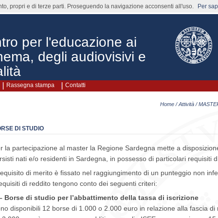
nto, propri e di terze parti. Proseguendo la navigazione acconsenti all'uso.
Per sape
o per l'educazione ai
nema, degli audiovisivi e
lità
Rassegna stampa
Contatti
Home
/
Attività
/
MASTER 
RSE DI STUDIO
r la partecipazione al master la Regione Sardegna mette a disposizione 
rsisti nati e/o residenti in Sardegna, in possesso di particolari requisiti d
 requisito di merito è fissato nel raggiungimento di un punteggio non infe
requisiti di reddito tengono conto dei seguenti criteri:
– Borse di studio per l’abbattimento della tassa di iscrizione
no disponibili 12 borse di 1.000 o 2.000 euro in relazione alla fascia d