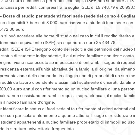
 2.000 euro è concessa per redditi con soglia ISEE non superiore a 15.
concessa per redditi compresi fra la soglia ISEE di 15.748,79 e 20.998,
– Borse di studio per studenti fuori sede (sede del corso è Cagliar
no disponibili 7 borse di 3.000 euro riservate a studenti fuori sede con
.472,00 euro.
n si può accedere alle borse di studio nel caso in cui il reddito riferito a
trimoniale equivalente (ISPE) sia superiore a euro 35.434,78.
redditi ISEE e ISPE tengono conto dei redditi e dei patrimoni del nucleo
 status di studente indipendente, il cui nucleo familiare non tiene conto
origine, viene riconosciuto se in possesso di entrambi i seguenti requisit
 residenza esterna all’unità abitativa della famiglia di origine, da almeno
 presentazione della domanda, in alloggio non di proprietà di un suo m
 redditi da lavoro dipendente o assimilati fiscalmente dichiarati, da alm
500,00 euro annui con riferimento ad un nucleo familiare di una person
alora non sussistano entrambi i requisiti sopra elencati, il nucleo famili
n il nucleo familiare d’origine.
r identificare lo status di fuori sede si fa riferimento ai criteri adottati d
rso con particolare riferimento a quanto attiene il luogo di residenza e i
i studenti appartenenti a nucleo familiare proprietario di immobili ad uso 
de la struttura universitaria frequentata.