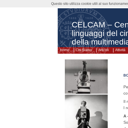
Questo sito utilizza cookie utili al suo funzioname
CELCAM – Centr
linguaggi del ci
della multimedia
Home
Chi Siamo
Articoli
Attività
BO
Pe
co
Il
I 
A 
So