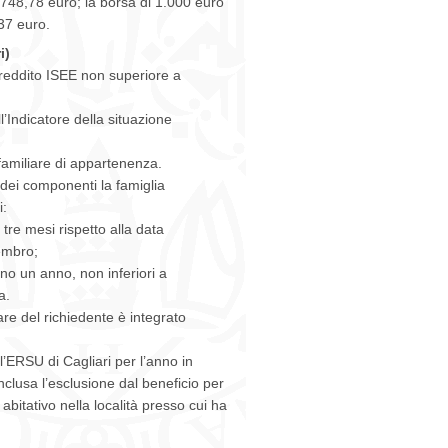
748,78 euro; la borsa di 1.000 euro
37 euro.
i)
 reddito ISEE non superiore a
ll’Indicatore della situazione
 familiare di appartenenza.
 dei componenti la famiglia
i:
 tre mesi rispetto alla data
embro;
eno un anno, non inferiori a
a.
are del richiedente è integrato
all’ERSU di Cagliari per l’anno in
nclusa l’esclusione dal beneficio per
abitativo nella località presso cui ha