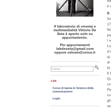
da
è 
B 
So
17
Il laboratorio di cinema e
No
multimedialità Vittorio De
Seta è aperto solo su
pa
appuntamento.
I 
Per appuntamenti
Lo
labdeseta@gmail.com
d’
oppure celcam@unica.it
a)
di
b)
6.
Qu
Link
co
Corso di laurea in Scienze della
Pe
comunicazione
co
Login
gl
se