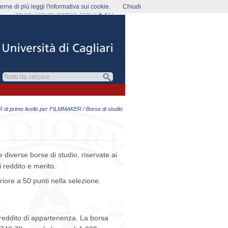
rne di più leggi l'informativa sui cookie.
Chiudi
rubrica
webmail
studenti
elearning
pec
di primo livello per FILMMAKER
/ Borse di studio
diverse borse di studio, riservate ai
i reddito e merito.
riore a 50 punti nella selezione.
i reddito di appartenenza. La borsa