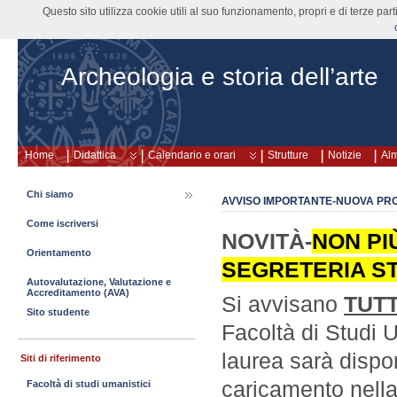
Questo sito utilizza cookie utili al suo funzionamento, propri e di terze pa
Archeologia e storia dell’arte
Home
Didattica
Calendario e orari
Strutture
Notizie
Al
Chi siamo
AVVISO IMPORTANTE-NUOVA PR
Come iscriversi
NOVITÀ-
NON PI
Orientamento
SEGRETERIA ST
Autovalutazione, Valutazione e
Accreditamento (AVA)
Si avvisano
TUTT
Sito studente
Facoltà di Studi 
laurea sarà dispo
Siti di riferimento
caricamento nella
Facoltà di studi umanistici