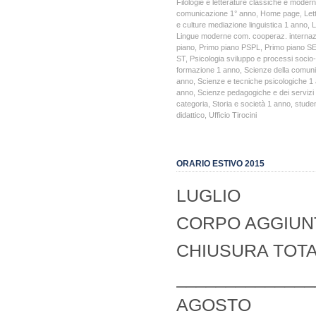
Filologie e letterature classiche e moder
comunicazione 1° anno
,
Home page
,
Let
e culture mediazione linguistica 1 anno
,
L
Lingue moderne com. cooperaz. internaz
piano
,
Primo piano PSPL
,
Primo piano S
ST
,
Psicologia sviluppo e processi socio-
formazione 1 anno
,
Scienze della comun
anno
,
Scienze e tecniche psicologiche 1
anno
,
Scienze pedagogiche e dei servizi 
categoria
,
Storia e società 1 anno
,
studen
didattico
,
Ufficio Tirocini
ORARIO ESTIVO 2015
LUGLIO
CORPO AGGIUN
CHIUSURA TOTA
______________
AGOSTO