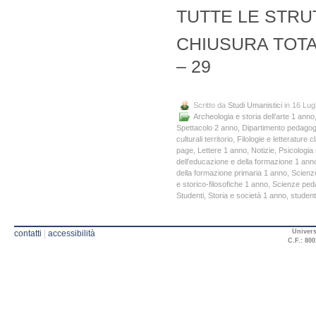
TUTTE LE STRU
CHIUSURA TOTAL
– 29
Scritto da
Studi Umanistici
in 16 Lug
Archeologia e storia dell’arte 1 anno
Spettacolo 2 anno
,
Dipartimento pedagogia
culturali territorio
,
Filologie e letterature
page
,
Lettere 1 anno
,
Notizie
,
Psicologia 
dell’educazione e della formazione 1 ann
della formazione primaria 1 anno
,
Scienz
e storico-filosofiche 1 anno
,
Scienze peda
Studenti
,
Storia e società 1 anno
,
student
Univers
contatti
|
accessibilità
C.F.: 800