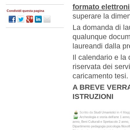
formato elettron
Condividi questa pagina
superare la dime
La domanda di lau
qualunque documen
laureandi dalla p
Il calendario e la 
riservata dei serv
caricamento tesi.
A BREVE VERR
ISTRUZIONI
Scritto da
Studi Umanistici
in 4 Magg
Archeologia e storia dell’arte 1 anno
anno
,
Beni Culturali e Spettacolo 2 anno
,
Dipartimento pedagogia psicologia filosof