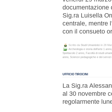
documentazione di
Sig.ra Luisella Orr
centrale, mentre l’
con il consueto or
Scritto da
Studi Umanistici
in 28 Ma
Archeologia e storia dell’arte 1 anno
Spettacolo 2 anno
,
Facoltà di studi umani
anno
,
Scienze pedagogiche e dei servizi 
UFFICIO TIROCINI
La Sig.ra Alessan
al 30 novembre co
regolarmente lun