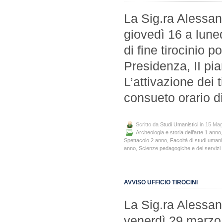
La Sig.ra Alessan
giovedì 16 a lun
di fine tirocinio 
Presidenza, II pia
L’attivazione dei t
consueto orario d
Scritto da
Studi Umanistici
in 15 Ma
Archeologia e storia dell’arte 1 anno
Spettacolo 2 anno
,
Facoltà di studi umani
anno
,
Scienze pedagogiche e dei servizi 
AVVISO UFFICIO TIROCINI
La Sig.ra Alessan
venerdì 29 marzo 