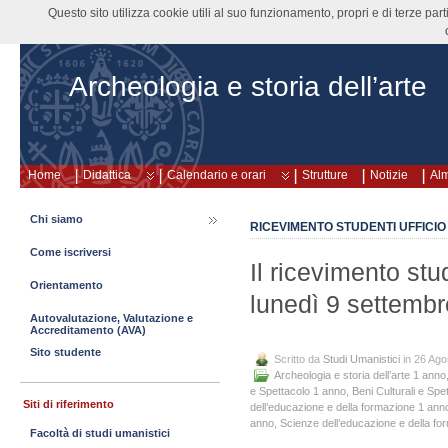
Questo sito utilizza cookie utili al suo funzionamento, propri e di terze pa
Archeologia e storia dell’arte
Home
Didattica
Calendario e orari
Strutture
Notizie
Al
Chi siamo
RICEVIMENTO STUDENTI UFFICIO 
Come iscriversi
Il ricevimento stud
Orientamento
lunedì 9 settembr
Autovalutazione, Valutazione e
Accreditamento (AVA)
Sito studente
Scritto da
Studi Umanistici
in 26 Ago
Archeologia e storia dell’arte 1 anno
e Spettacolo 1 anno
,
Beni Culturali e Spe
Siti di riferimento
dell’educazione e della formazione 1 ann
anno
,
Scienze dell’educazione e della f
Facoltà di studi umanistici