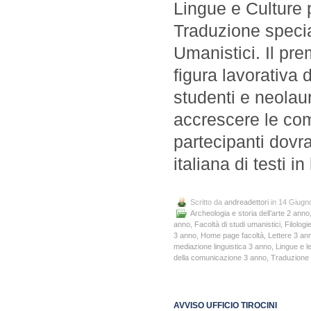
Lingue e Culture 
Traduzione special
Umanistici. Il pre
figura lavorativa 
studenti e neolau
accrescere le com
partecipanti dovr
italiana di testi 
Scritto da
andreadettori
in 14 Giugn
Archeologia e storia dell’arte 2 anno
anno
,
Facoltà di studi umanistici
,
Filolog
3 anno
,
Home page facoltà
,
Lettere 3 an
mediazione linguistica 3 anno
,
Lingue e l
della comunicazione 3 anno
,
Traduzione s
AVVISO UFFICIO TIROCINI