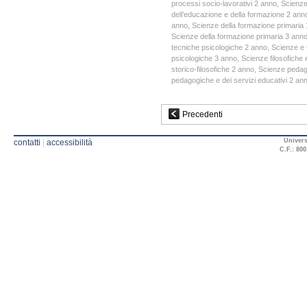
processi socio-lavorativi 2 anno
,
Scienze
dell’educazione e della formazione 2 ann
anno
,
Scienze della formazione primaria
Scienze della formazione primaria 3 ann
tecniche psicologiche 2 anno
,
Scienze e 
psicologiche 3 anno
,
Scienze filosofiche 
storico-filosofiche 2 anno
,
Scienze pedago
pedagogiche e dei servizi educativi 2 an
Precedenti
Univers
contatti
|
accessibilità
C.F.: 800