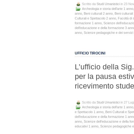
Scritto da
Studi Umanistici
in 23 No
Archeologia e storia dell’arte 1 anno
anno
,
Beni culturali 2 anno
,
Beni culturali
Culturali e Spettacolo 2 anno
,
Facoltà di 
formazione 1 anno
,
Scienze dell’educazi
dell’educazione e della formazione 3 ann
anno
,
Scienze pedagogiche e dei servizi 
UFFICIO TIROCINI
L’ufficio della S
per la pausa estiv
ricevimento stude
Scritto da
Studi Umanistici
in 27 Lug
Archeologia e storia dell’arte 1 anno
e Spettacolo 1 anno
,
Beni Culturali e Spe
dell’educazione e della formazione 1 ann
anno
,
Scienze dell’educazione e della f
educativi 1 anno
,
Scienze pedagogiche e 