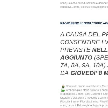
anno
,
Scienze dell’educazione e della f
educativi 1 anno
,
Scienze pedagogiche e 
RINVIO INIZIO LEZIONI CORPO A
A CAUSA DEL P
CONSENTIRE L’AG
PREVISTE
NELL
AGGIUNTO
(SPEC
7A, 8A, 9A, 10
DA
GIOVEDI’ 8 
Scritto da
Studi Umanistici
in 2 Mar
Archeologia e storia dell’arte 1 anno
e Spettacolo 1 anno
,
Beni Culturali e Spe
letterature classiche e moderne 1 anno
,
Filosofia 1 anno
,
Filosofia 2 anno
,
Filosof
anno
,
Lezioni
,
Psicologia sviluppo e proc