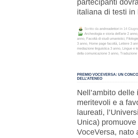
partecipanti dovr
italiana di testi 
Scritto da
andreadettori
in 14 Giugn
Archeologia e storia dell’arte 2 anno
anno
,
Facoltà di studi umanistici
,
Filolog
3 anno
,
Home page facoltà
,
Lettere 3 an
mediazione linguistica 3 anno
,
Lingue e l
della comunicazione 3 anno
,
Traduzione s
PREMIO VOCEVERSA: UN CONCOR
DELL’ATENEO
Nell’ambito delle 
meritevoli e a fav
laureati, l’Univers
Unica) promuove l
VoceVersa, nato al