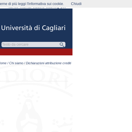
rne di più leggi l'informativa sui cookie.
Chiudi
rubrica
webmail
studenti
elearning
pec
Home
/
Chi siamo
/ Dichiarazioni attribuzione crediti