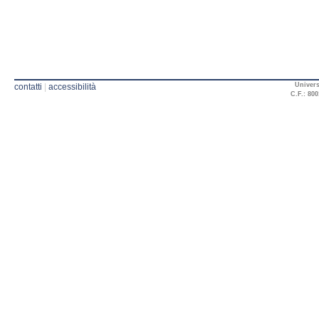
Univers
contatti
|
accessibilità
C.F.: 800