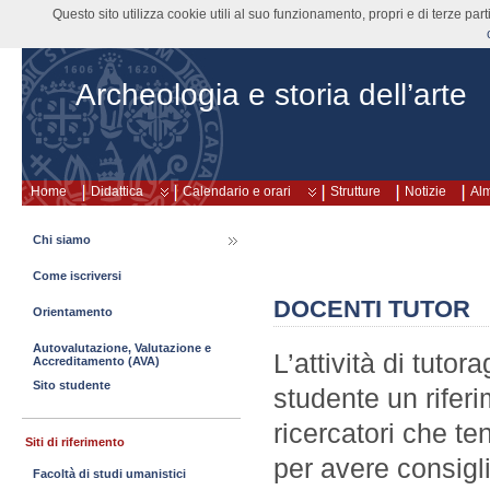
Questo sito utilizza cookie utili al suo funzionamento, propri e di terze pa
Archeologia e storia dell’arte
Home
Didattica
Calendario e orari
Strutture
Notizie
Al
Chi siamo
Come iscriversi
DOCENTI TUTOR
Orientamento
Autovalutazione, Valutazione e
L’attività di tutor
Accreditamento (AVA)
Sito studente
studente un riferi
ricercatori che t
Siti di riferimento
per avere consigl
Facoltà di studi umanistici